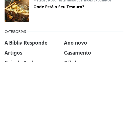
Mateus
,
Novo Testamento
,
Sermões Expositivos
Onde Está o Seu Tesouro?
CATEGORIAS
A Bíblia Responde
Ano novo
Artigos
Casamento
Ceia do Senhor
Células
Devocionais
Dia das mães
Dia dos pais
Ebook
Esboços de sermões
Estudos Bíblicos
Família
Finanças
Força Para Hoje
Inspirador
Liderança
Mini-sermões