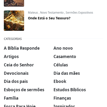
Mateus
,
Novo Testamento
,
Sermões Expositivos
Onde Está o Seu Tesouro?
CATEGORIAS
A Bíblia Responde
Ano novo
Artigos
Casamento
Ceia do Senhor
Células
Devocionais
Dia das mães
Dia dos pais
Ebook
Esboços de sermões
Estudos Bíblicos
Família
Finanças
Força Para Hoje
Inspirador