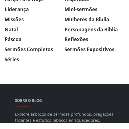
Liderança
Mini-sermões
Missões
Mulheres da Biblia
Natal
Personagens da Biblia
Páscoa
Reflexões
Sermões Completos
Sermões Expositivos
Séries
SOBRE O BLOG
Explore esboços de sermões profundos, pregações
tocantes e estudos bíblicos enriquecedores.
Fortaleça sua espiritualidade hoje.