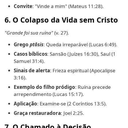
Convite
: "Vinde a mim" (Mateus 11:28).
6. O Colapso da Vida sem Cristo
"Grande foi sua ruína"
(v. 27).
Grego
ptōsis
: Queda irreparável (Lucas 6:49).
Casos bíblicos
: Sansão (Juízes 16:30), Saul (1
Samuel 31:4).
Sinais de alerta
: Frieza espiritual (Apocalipse
3:16).
Exemplo do filho pródigo
: Ruína precede
arrependimento (Lucas 15:17).
Aplicação
: Examine-se (2 Coríntios 13:5).
Graça restauradora
: Joel 2:25.
7. O Chamado à Decisão