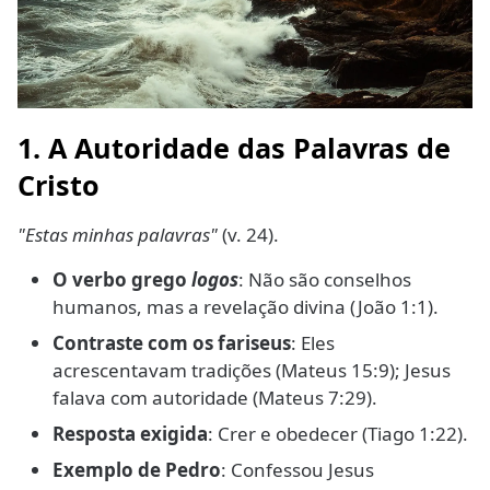
1. A Autoridade das Palavras de
Cristo
"Estas minhas palavras"
(v. 24).
O verbo grego
logos
: Não são conselhos
humanos, mas a revelação divina (João 1:1).
Contraste com os fariseus
: Eles
acrescentavam tradições (Mateus 15:9); Jesus
falava com autoridade (Mateus 7:29).
Resposta exigida
: Crer e obedecer (Tiago 1:22).
Exemplo de Pedro
: Confessou Jesus