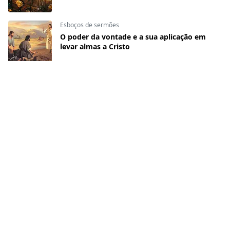
Esboços de sermões
O poder da vontade e a sua aplicação em
levar almas a Cristo
CATEGORIAS
A Bíblia Responde
Ano novo
Artigos
Casamento
Ceia do Senhor
Células
Devocionais
Dia das mães
Dia dos pais
Ebook
Esboços de sermões
Estudos Bíblicos
Família
Finanças
Força Para Hoje
Inspirador