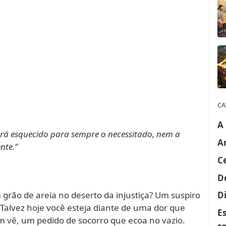
CA
A
erá esquecido para sempre o necessitado, nem a
A
nte.”
C
D
grão de areia no deserto da injustiça? Um suspiro
Di
Talvez hoje você esteja diante de uma dor que
E
m vê, um pedido de socorro que ecoa no vazio.