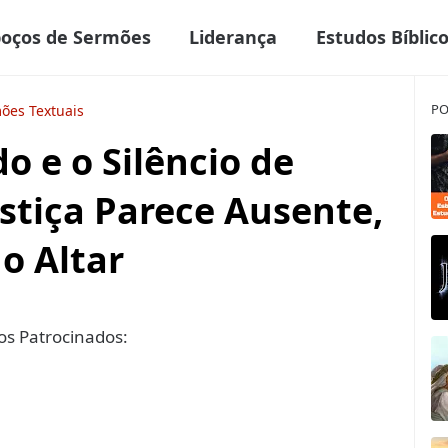
boços de Sermões
Liderança
Estudos Bíblic
PO
ões Textuais
o e o Silêncio de
stiça Parece Ausente,
o Altar
s Patrocinados: