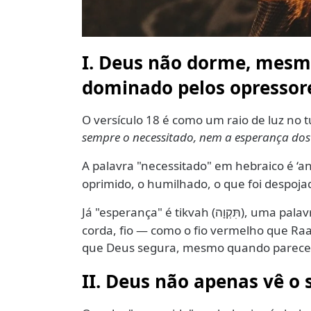
I. Deus não dorme, mes
dominado pelos opressor
O versículo 18 é como um raio de luz no 
sempre o necessitado, nem a esperança dos
A palavra "necessitado" em hebraico é ‘ani
oprimido, o humilhado, o que foi despoja
Já "esperança" é tikvah (
), uma palav
תִּקְוָה
corda, fio — como o fio vermelho que Raab
que Deus segura, mesmo quando parece p
II. Deus não apenas vê o 