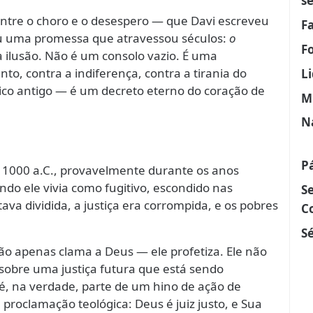
s
entre o choro e o desespero — que Davi escreveu
F
uviu uma promessa que atravessou séculos:
o
F
 ilusão. Não é um consolo vazio. É uma
o, contra a indiferença, contra a tirania do
L
co antigo — é um decreto eterno do coração de
M
N
P
de 1000 a.C., provavelmente durante os anos
ndo ele vivia como fugitivo, escondido nas
S
va dividida, a justiça era corrompida, e os pobres
C
Sé
ão apenas clama a Deus — ele profetiza. Ele não
sobre uma justiça futura que está sendo
9 é, na verdade, parte de um hino de ação de
roclamação teológica: Deus é juiz justo, e Sua