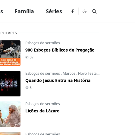
os
Família
Séries
PULARES
Esboços de sermões
900 Esboços Bíblicos de Pregação
37
Esboços de sermões
,
Marcos
,
Novo Testamento
Quando Jesus Entra na História
5
Esboços de sermões
Lições de Lázaro
Esboços de sermões