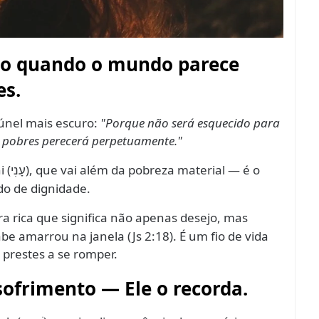
mo quando o mundo parece
es.
túnel mais escuro:
"Porque não será esquecido para
 pobres perecerá perpetuamente."
 (
), que vai além da pobreza material — é o
עָנִי
do de dignidade.
ra rica que significa não apenas desejo, mas
e amarrou na janela (Js 2:18). É um fio de vida
restes a se romper.
sofrimento — Ele o recorda.