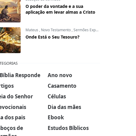
O poder da vontade e a sua
aplicação em levar almas a Cristo
Mateus
,
Novo Testamento
,
Sermões Expositivos
Onde Está o Seu Tesouro?
TEGORIAS
 Bíblia Responde
Ano novo
rtigos
Casamento
eia do Senhor
Células
evocionais
Dia das mães
a dos pais
Ebook
sboços de
Estudos Bíblicos