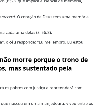
ch (
), que implica ausência de memória,
שָׁכַח
ontecerá
. O coração de Deus tem uma memória
na cada uma delas (Sl 56:8).
", o céu responde: "Eu me lembro. Eu estou
e não morre porque o trono de
tos, mas sustentado pela
ará os pobres com justiça e repreenderá com
sto que nasceu em uma manjedoura, viveu entre os