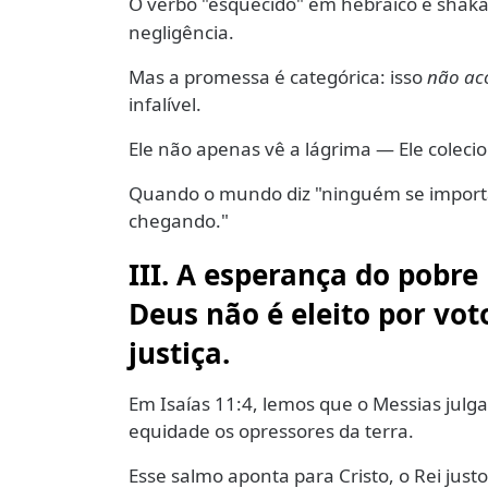
O verbo "esquecido" em hebraico é shaka
negligência.
Mas a promessa é categórica: isso
não ac
infalível.
Ele não apenas vê a lágrima — Ele colecio
Quando o mundo diz "ninguém se importa
chegando."
III. A esperança do pobr
Deus não é eleito por vo
justiça.
Em Isaías 11:4, lemos que o Messias julg
equidade os opressores da terra.
Esse salmo aponta para Cristo, o Rei ju