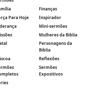
ermões
amília
Finanças
orça Para Hoje
Inspirador
iderança
Mini-sermões
issões
Mulheres da Biblia
atal
Personagens da
Biblia
áscoa
Reflexões
ermões
Sermões
ompletos
Expositivos
ries