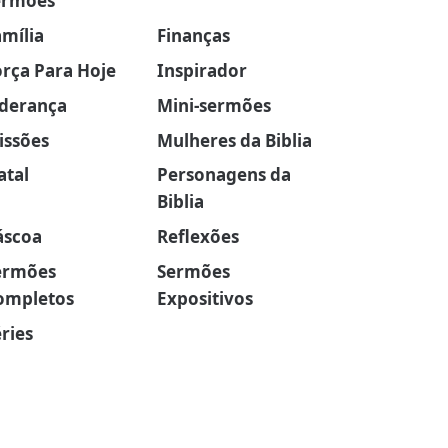
ermões
amília
Finanças
orça Para Hoje
Inspirador
iderança
Mini-sermões
issões
Mulheres da Biblia
atal
Personagens da
Biblia
áscoa
Reflexões
ermões
Sermões
ompletos
Expositivos
ries