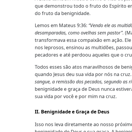
que demonstrou todo o fruto do Espírito e
do fruto da benignidade.
Lemos em Mateus 9:36:
“Vendo ele as multid
desamparadas, como ovelhas sem pastor”.
(Ma
transformava essa compaixão em ação. Ele 
nos leprosos, ensinou as multidões, pass
pecadores e até perdoou aqueles que o cru
Todos esses são atos maravilhosos de beni
quando Jesus deu sua vida por nós na cruz. 
sangue, a remissão dos pecados, segundo as r
benignidade e graça de Deus nunca estive
sua vida por você e por mim na cruz.
II. Benignidade e Graça de Deus
Isso nos leva diretamente ao nosso próximo
benignidade de Deus e sua graça. A
benign