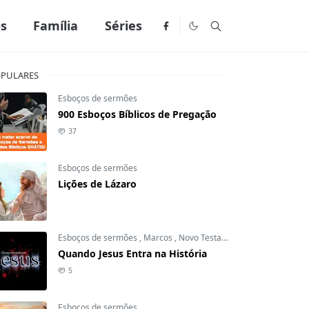
os
Família
Séries
PULARES
Esboços de sermões
900 Esboços Bíblicos de Pregação
37
Esboços de sermões
Lições de Lázaro
Esboços de sermões
,
Marcos
,
Novo Testamento
Quando Jesus Entra na História
5
Esboços de sermões