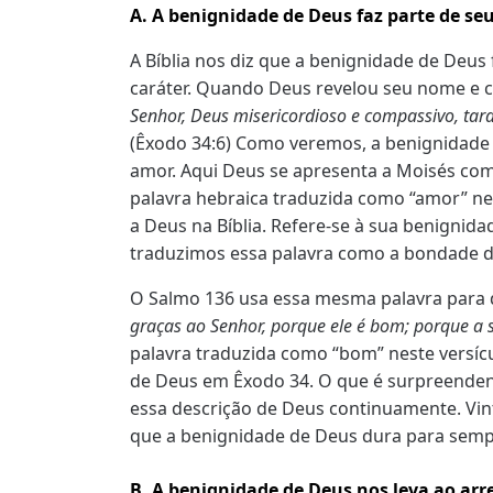
A. A benignidade de Deus faz parte de seu
A Bíblia nos diz que a benignidade de Deus 
caráter. Quando Deus revelou seu nome e c
Senhor, Deus misericordioso e compassivo, tard
(Êxodo 34:6) Como veremos, a benignidade
amor. Aqui Deus se apresenta a Moisés com
palavra hebraica traduzida como “amor” ne
a Deus na Bíblia. Refere-se à sua benignidad
traduzimos essa palavra como a bondade d
O Salmo 136 usa essa mesma palavra para d
graças ao Senhor, porque ele é bom; porque a
palavra traduzida como “bom” neste versí
de Deus em Êxodo 34. O que é surpreenden
essa descrição de Deus continuamente. Vinte
que a benignidade de Deus dura para sempr
B. A benignidade de Deus nos leva ao ar