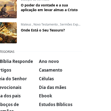
O poder da vontade e a sua
aplicação em levar almas a Cristo
Mateus
,
Novo Testamento
,
Sermões Expositivos
Onde Está o Seu Tesouro?
TEGORIAS
 Bíblia Responde
Ano novo
rtigos
Casamento
eia do Senhor
Células
evocionais
Dia das mães
a dos pais
Ebook
sboços de
Estudos Bíblicos