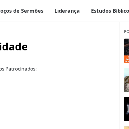
boços de Sermões
Liderança
Estudos Bíblic
PO
idade
s Patrocinados: