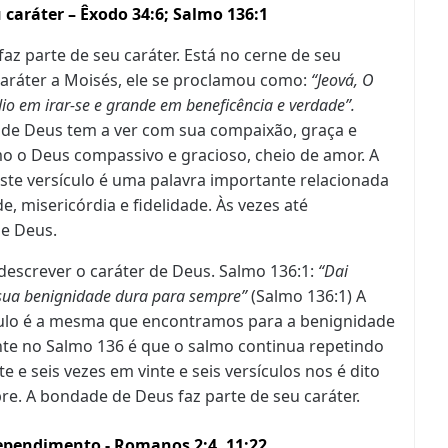
 caráter – Êxodo 34:6; Salmo 136:1
faz parte de seu caráter. Está no cerne de seu
aráter a Moisés, ele se proclamou como:
“Jeová, O
io em irar-se e grande em beneficência e verdade”.
 de Deus tem a ver com sua compaixão, graça e
o o Deus compassivo e gracioso, cheio de amor. A
ste versículo é uma palavra importante relacionada
e, misericórdia e fidelidade. Às vezes até
e Deus.
escrever o caráter de Deus. Salmo 136:1:
“Dai
 sua benignidade dura para sempre”
(Salmo 136:1) A
culo é a mesma que encontramos para a benignidade
te no Salmo 136 é que o salmo continua repetindo
 e seis vezes em vinte e seis versículos nos é dito
e. A bondade de Deus faz parte de seu caráter.
rependimento - Romanos 2:4, 11:22