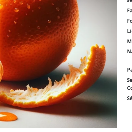
s
F
F
L
M
N
P
S
C
Sé