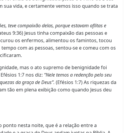
m sua vida, e certamente vemos isso quando se trata
ões, teve compaixão delas, porque estavam aflitas e
teus 9:36) Jesus tinha compaixão das pessoas e
curou os enfermos, alimentou os famintos, tocou
ou tempo com as pessoas, sentou-se e comeu com os
cificaram.
gnidade, mas o ato supremo de benignidade foi
Efésios 1:7 nos diz:
“Nele temos a redenção pelo seu
iquezas da graça de Deus”.
(Efésios 1:7) As riquezas da
ram tão em plena exibição como quando Jesus deu
 ponto nesta noite, que é a relação entre a
idade
e a graça de Deus andam juntas na Bíblia. A