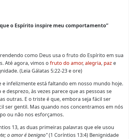
 que o Espírito inspire meu comportamento”
prendendo como Deus usa o fruto do Espírito em sua
s. Até agora, vimos o
fruto do amor
,
alegria
,
paz
e
gnidade
. (Leia Gálatas 5:22-23 e ore)
te e infelizmente está faltando em nosso mundo hoje.
 e desprezo, às vezes parece que as pessoas se
outras. E o triste é que, embora seja fácil ser
ícil ser gentil. Mas quando nos concentramos em nós
o ou não nos esforçamos.
ios 13, as duas primeiras palavras que ele usou
te; o amor é benigno"
(1 Coríntios 13:4) Benignidade