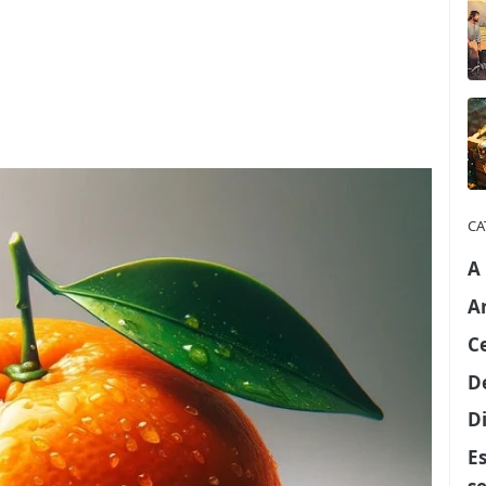
CA
A
A
C
D
Di
E