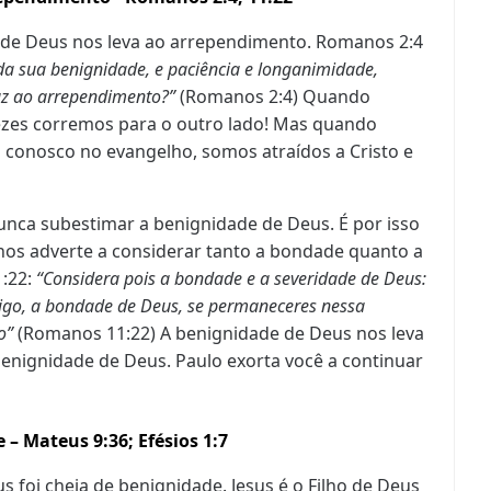
 de Deus nos leva ao arrependimento. Romanos 2:4
da sua benignidade, e paciência e longanimidade,
uz ao arrependimento?”
(Romanos 2:4) Quando
vezes corremos para o outro lado! Mas quando
 conosco no evangelho, somos atraídos a Cristo e
nunca subestimar a
benignidade
de Deus. É por isso
nos adverte a considerar tanto a bondade quanto a
:22:
“Considera pois a bondade e a severidade de Deus:
tigo, a bondade de Deus, se permaneceres nessa
o”
(Romanos 11:22) A benignidade de Deus nos leva
nignidade de Deus. Paulo exorta você a continuar
e – Mateus 9:36; Efésios 1:7
 foi cheia de benignidade. Jesus é o Filho de Deus