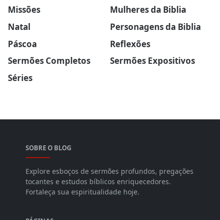
Missões
Mulheres da Biblia
Natal
Personagens da Biblia
Páscoa
Reflexões
Sermões Completos
Sermões Expositivos
Séries
SOBRE O BLOG
Explore esboços de sermões profundos, pregações
tocantes e estudos bíblicos enriquecedores.
Fortaleça sua espiritualidade hoje.