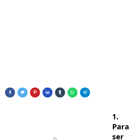
1.
Para
ser