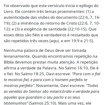
Foi observado que este versículo inicia o epílogo do
Livro. Ele contém três temas proeminentes: (1) a
autenticidade das visões do documento (22:6, 7, 16-
19); (2) a iminência do retorno de Cristo (22:6, 7, 10-
12); e (3) a exigência de santidade (22:10-15). Que
esses ditos são fiéis e verdadeiros é ressaltado que
são repetidos três vezes (aqui, e em 19:9 e 21:5).
Nenhuma palavra de Deus deve ser tomada
levianamente. Quando encontramos repetição na
Bíblia devemos prestar muita atenção. A repetição
afirma a verdade da Palavra. No Salmo 16:10, Ele é
o fiel. No Salmo 18:25, Davi escreve:
“Para com o fiel
te mostras fiel, e para com o homem perfeito te
mostras perfeito”.
Novamente, Davi escreve:
“Todas
as veredas do Senhor são misericórdia e verdade para
aqueles que guardam o seu pacto e os seus
testemunhos”
(Salmos 25:10). Mais uma vez, ele