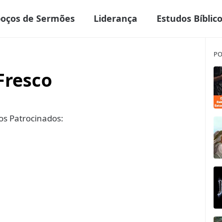
boços de Sermões
Liderança
Estudos Bíblic
PO
Fresco
s Patrocinados: