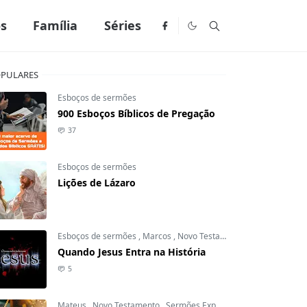
os
Família
Séries
PULARES
Esboços de sermões
900 Esboços Bíblicos de Pregação
37
Esboços de sermões
Lições de Lázaro
Esboços de sermões
,
Marcos
,
Novo Testamento
Quando Jesus Entra na História
5
Mateus
,
Novo Testamento
,
Sermões Expositivos