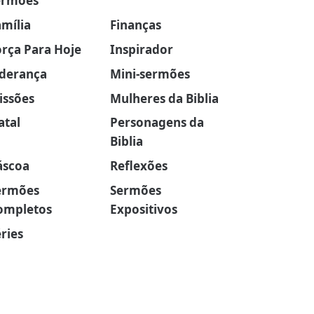
ermões
amília
Finanças
orça Para Hoje
Inspirador
iderança
Mini-sermões
issões
Mulheres da Biblia
atal
Personagens da
Biblia
áscoa
Reflexões
ermões
Sermões
ompletos
Expositivos
ries