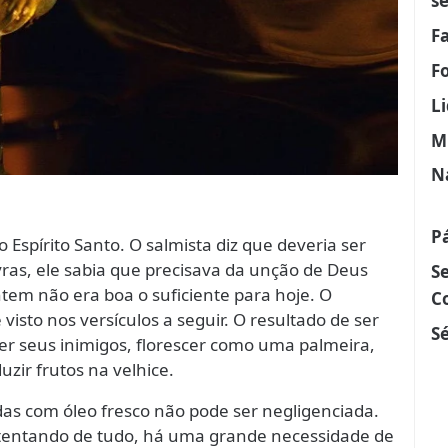
s
F
F
L
M
N
P
 Espírito Santo. O salmista diz que deveria ser
ras, ele sabia que precisava da unção de Deus
S
ntem não era boa o suficiente para hoje. O
C
visto nos versículos a seguir. O resultado de ser
Sé
er seus inimigos, florescer como uma palmeira,
zir frutos na velhice.
as com óleo fresco não pode ser negligenciada.
tentando de tudo, há uma grande necessidade de