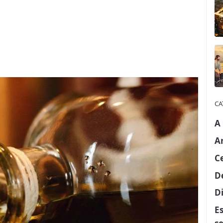
CA
A
A
C
D
Di
E