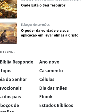
Onde Está o Seu Tesouro?
Esboços de sermões
O poder da vontade e a sua
aplicação em levar almas a Cristo
TEGORIAS
 Bíblia Responde
Ano novo
rtigos
Casamento
eia do Senhor
Células
evocionais
Dia das mães
a dos pais
Ebook
sboços de
Estudos Bíblicos