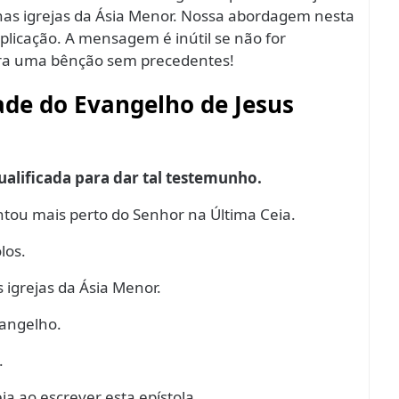
 nas igrejas da Ásia Menor. Nossa abordagem nesta
aplicação. A mensagem é inútil se não for
para uma bênção sem precedentes!
idade do Evangelho de Jesus
alificada para dar tal testemunho.
entou mais perto do Senhor na Última Ceia.
los.
s igrejas da Ásia Menor.
vangelho.
.
eja ao escrever esta epístola.