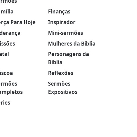
ermões
amília
Finanças
orça Para Hoje
Inspirador
iderança
Mini-sermões
issões
Mulheres da Biblia
atal
Personagens da
Biblia
áscoa
Reflexões
ermões
Sermões
ompletos
Expositivos
ries