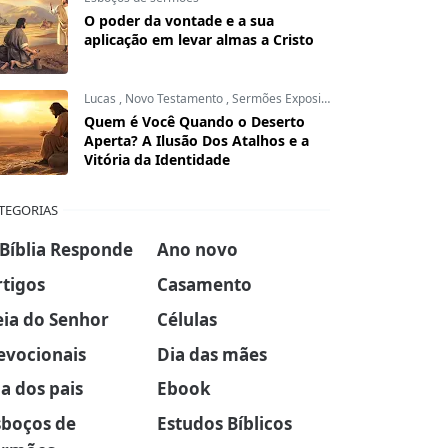
O poder da vontade e a sua
aplicação em levar almas a Cristo
Lucas
,
Novo Testamento
,
Sermões Expositivos
Quem é Você Quando o Deserto
Aperta? A Ilusão Dos Atalhos e a
Vitória da Identidade
TEGORIAS
 Bíblia Responde
Ano novo
rtigos
Casamento
eia do Senhor
Células
evocionais
Dia das mães
a dos pais
Ebook
sboços de
Estudos Bíblicos