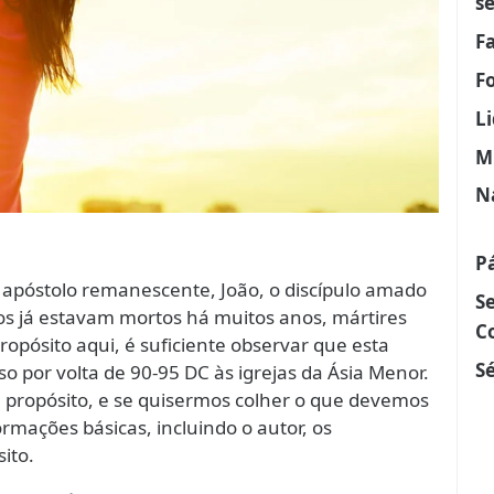
s
F
F
L
M
N
P
mo apóstolo remanescente, João, o discípulo amado
S
os já estavam mortos há muitos anos, mártires
C
ropósito aqui, é suficiente observar que esta
Sé
feso por volta de 90-95 DC às igrejas da Ásia Menor.
m propósito, e se quisermos colher o que devemos
rmações básicas, incluindo o autor, os
sito.