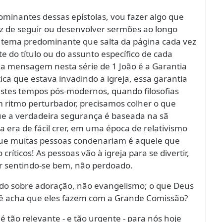
inantes dessas epístolas, vou fazer algo que
z de seguir ou desenvolver sermões ao longo
 tema predominante que salta da página cada vez
e do título ou do assunto específico de cada
 mensagem nesta série de 1 João é a Garantia
ica que estava invadindo a igreja, essa garantia
Nestes tempos pós-modernos, quando filosofias
m ritmo perturbador, precisamos colher o que
ue a verdadeira segurança é baseada na sã
ta era de fácil crer, em uma época de relativismo
 que muitas pessoas condenariam é aquele que
ríticos! As pessoas vão à igreja para se divertir,
ir sentindo-se bem, não perdoado.
udo sobre adoração, não evangelismo; o que Deus
cê acha que eles fazem com a Grande Comissão?
tão relevante - e tão urgente - para nós hoje