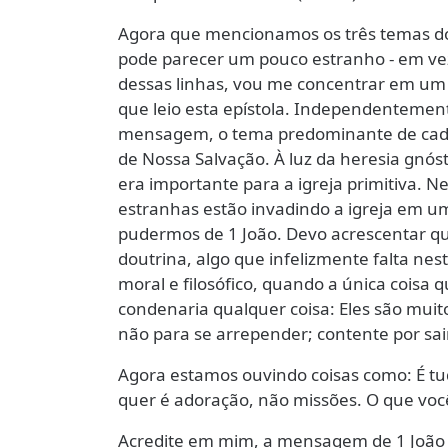
Agora que mencionamos os três temas dom
pode parecer um pouco estranho - em ve
dessas linhas, vou me concentrar em um
que leio esta epístola. Independentement
mensagem, o tema predominante de cada
de Nossa Salvação. À luz da heresia gnóst
era importante para a igreja primitiva. 
estranhas estão invadindo a igreja em u
pudermos de 1 João. Devo acrescentar q
doutrina, algo que infelizmente falta nes
moral e filosófico, quando a única coisa
condenaria qualquer coisa: Eles são muito c
não para se arrepender; contente por sa
Agora estamos ouvindo coisas como: É t
quer é adoração, não missões. O que vo
Acredite em mim, a mensagem de 1 João é 