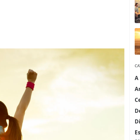
CA
A
A
C
D
Di
E