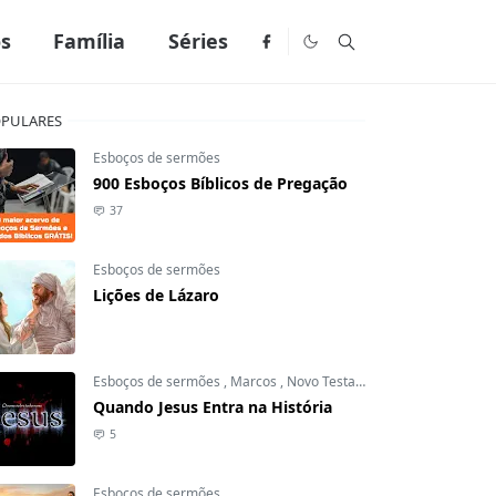
os
Família
Séries
PULARES
Esboços de sermões
900 Esboços Bíblicos de Pregação
37
Esboços de sermões
Lições de Lázaro
Esboços de sermões
,
Marcos
,
Novo Testamento
Quando Jesus Entra na História
5
Esboços de sermões