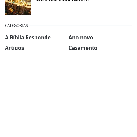
CATEGORIAS
A Bíblia Responde
Ano novo
Artigos
Casamento
Ceia do Senhor
Células
Devocionais
Dia das mães
Dia dos pais
Ebook
Esboços de sermões
Estudos Bíblicos
Família
Finanças
Força Para Hoje
Inspirador
Liderança
Mini-sermões
Missões
Mulheres da Biblia