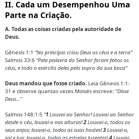
II. Cada um Desempenhou Uma
Parte na Criação.
A. Todas as coisas criadas pela autoridade de
Deus.
Gênesis 1:1
“No princípio criou Deus os céus e a terra”
Salmos 33:6
“Pela palavra do Senhor foram feitos os
céus, e todo o exército deles pelo sopro da sua boca”
Deus mandou que fosse criado.
Leia Gênesis 1:1-
31 e observe quantas vezes Moisés escreve:
"Disse
Deus..."
Salmos 148:1-5
“
1
Louvai ao Senhor! Louvai ao Senhor
desde o céu, louvai-o nas alturas!
2
Louvai-o, todos os
seus anjos; louvai-o, todas as suas hostes!
3
Louvai-o,
sol e lua; louvai-o, todas as estrelas luzentes!
4
Louvai-