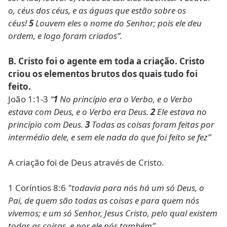
o, céus dos céus, e as águas que estão sobre os
céus!
5
Louvem eles o nome do Senhor; pois ele deu
ordem, e logo foram criados”.
B. Cristo foi o agente em toda a criação. Cristo
criou os elementos brutos dos quais tudo foi
feito.
João 1:1-3
“
1
No princípio era o Verbo, e o Verbo
estava com Deus, e o Verbo era Deus.
2
Ele estava no
princípio com Deus.
3
Todas as coisas foram feitas por
intermédio dele, e sem ele nada do que foi feito se fez”
A criação foi de Deus através de Cristo.
1 Coríntios 8:6
"todavia para nós há um só Deus, o
Pai, de quem são todas as coisas e para quem nós
vivemos; e um só Senhor, Jesus Cristo, pelo qual existem
todas as coisas, e por ele nós também”