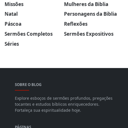
Missões
Mulheres da Biblia
Natal
Personagens da Biblia
Páscoa
Reflexões
Sermões Completos
Sermões Expositivos
Séries
SOBRE O BLOG
Explore esboços de sermões profundos, pregações
tocantes e estudos bíblicos enriquecedores.
Fortaleça sua espiritualidade hoje.
PÁGINAS