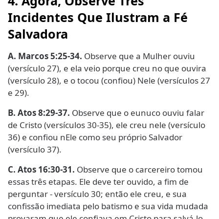
4. Agora, Observe Três
Incidentes Que Ilustram a Fé
Salvadora
A. Marcos 5:25-34.
Observe que a Mulher ouviu
(versículo 27), e ela veio porque creu no que ouvira
(versículo 28), e o tocou (confiou) Nele (versículos 27
e 29).
B. Atos 8:29-37.
Observe que o eunuco ouviu falar
de Cristo (versículos 30-35), ele creu nele (versículo
36) e confiou nEle como seu próprio Salvador
(versículo 37).
C. Atos 16:30-31.
Observe que o carcereiro tomou
essas três etapas. Ele deve ter ouvido, a fim de
perguntar - versículo 30; então ele creu, e sua
confissão imediata pelo batismo e sua vida mudada
provaram que ele confiava em Cristo para salvá-lo.