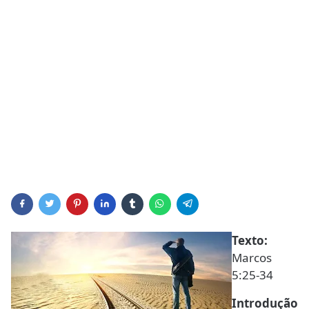
Texto:
Marcos
5:25-34
Introdução