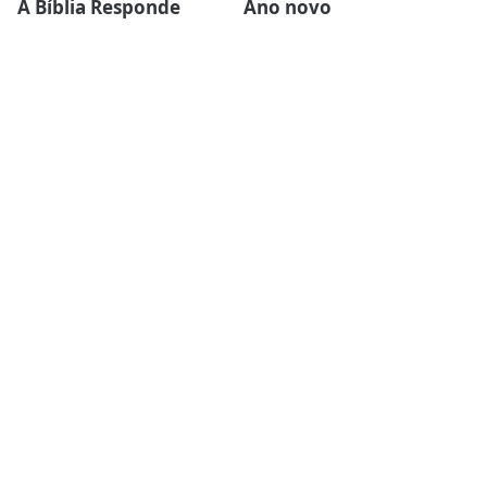
A Bíblia Responde
Ano novo
Artigos
Casamento
Ceia do Senhor
Células
Devocionais
Dia das mães
Dia dos pais
Ebook
Esboços de sermões
Estudos Bíblicos
Família
Finanças
Força Para Hoje
Inspirador
Liderança
Mini-sermões
Missões
Mulheres da Biblia
Natal
Personagens da Biblia
Páscoa
Reflexões
Sermões Completos
Sermões Expositivos