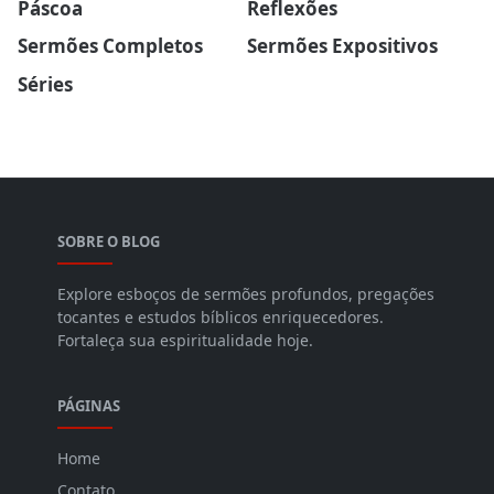
Páscoa
Reflexões
Sermões Completos
Sermões Expositivos
Séries
SOBRE O BLOG
Explore esboços de sermões profundos, pregações
tocantes e estudos bíblicos enriquecedores.
Fortaleça sua espiritualidade hoje.
PÁGINAS
Home
Contato