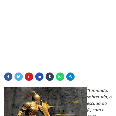
"tomando,
sobretudo, o
escudo da
fé, com o