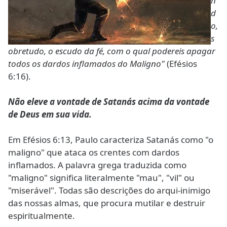
n
d
o,
s
obretudo, o escudo da fé, com o qual podereis apagar
todos os dardos inflamados do Maligno"
(Efésios
6:16).
Não eleve a vontade de Satanás acima da vontade
de Deus em sua vida.
Em Efésios 6:13, Paulo caracteriza Satanás como "o
maligno" que ataca os crentes com dardos
inflamados. A palavra grega traduzida como
"maligno" significa literalmente "mau", "vil" ou
"miserável". Todas são descrições do arqui-inimigo
das nossas almas, que procura mutilar e destruir
espiritualmente.