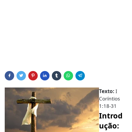
Texto:
I
Coríntios
1:18-31
Introd
ução: