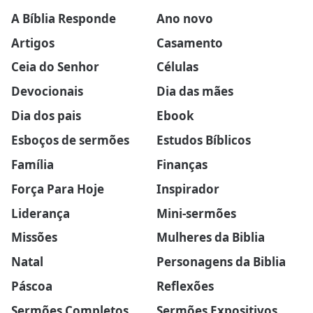
A Bíblia Responde
Ano novo
Artigos
Casamento
Ceia do Senhor
Células
Devocionais
Dia das mães
Dia dos pais
Ebook
Esboços de sermões
Estudos Bíblicos
Família
Finanças
Força Para Hoje
Inspirador
Liderança
Mini-sermões
Missões
Mulheres da Biblia
Natal
Personagens da Biblia
Páscoa
Reflexões
Sermões Completos
Sermões Expositivos