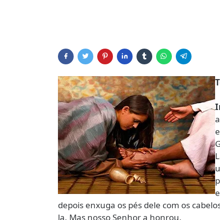
T
I
a
e
G
L
u
p
e
depois enxuga os pés dele com os cabelo
la. Mas nosso Senhor a honrou.