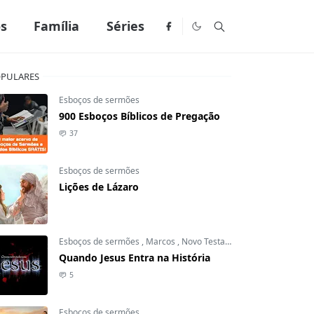
os
Família
Séries
PULARES
Esboços de sermões
900 Esboços Bíblicos de Pregação
37
Esboços de sermões
Lições de Lázaro
Esboços de sermões
,
Marcos
,
Novo Testamento
Quando Jesus Entra na História
5
Esboços de sermões