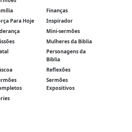
ermões
amília
Finanças
orça Para Hoje
Inspirador
iderança
Mini-sermões
issões
Mulheres da Biblia
atal
Personagens da
Biblia
áscoa
Reflexões
ermões
Sermões
ompletos
Expositivos
ries