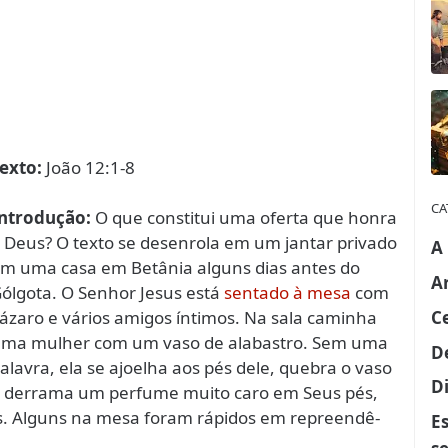
exto:
João 12:1-8
CA
ntrodução:
O que constitui uma oferta que honra
 Deus? O texto se desenrola em um jantar privado
A
m uma casa em Betânia alguns dias antes do
A
ólgota. O Senhor Jesus está
sentado à mesa
com
C
ázaro e vários amigos íntimos. Na sala caminha
ma mulher com um vaso de alabastro. Sem uma
D
alavra, ela se ajoelha aos pés dele, quebra o vaso
Di
 derrama um perfume muito caro em Seus pés,
s. Alguns na mesa foram rápidos em repreendê-
E