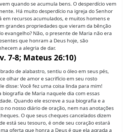
io vem quando se acumula bens. O desperdício vem
ente. Há muito desperdício na igreja do Senhor
stá em recursos acumulados, e muitos homens e
om grandes propriedades que vieram da bênção
lo evangelho? Não, o presente de Maria não era
esentes que honram a Deus hoje, são
hecem a alegria de dar.
vv. 7-8; Mateus 26:10)
brado de alabastro, sentiu o óleo em seus pés,
ce olhar de amor e sacrifício em seu rosto
le disse: Você fez uma coisa linda para mim!
 biografia de Maria naquele dia com essas
idade. Quando ele escreve a sua biografia e a
to no nosso diário de oração, nem nas anotações
e cheques. O que seus cheques cancelados dizem
de está seu tesouro, é onde seu coração estará
ma oferta que honra a Deus é que ela agrada a