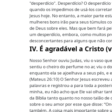
"desperdício". Desperdício? O desperdíc
quando os impedimos de usá-los corretam
Jesus hoje. No entanto, a maior parte e
mulheres bons irão para seus túmulos c
de Deus sobre eles. Mas que bem fará pe
um desperdício, embora, como muitos pr
desconcertantes para alguns que não con
IV. É agradável a Cristo (
Nosso Senhor ouviu Judas, viu o vaso que
sentiu o cheiro do perfume no ar, viu o do
enquanto ela se ajoelhava a seus pés, e e
(Mateus 26:10) O Senhor Jesus escreveu a
palavras e registrou-a para toda a poster
minha, eu não acho que Ele vai olhar tan
da Bíblia tanto quanto no nosso talão d
sobre o seu amor por esse que disse: “On
também. A coisa mais importante sobre u