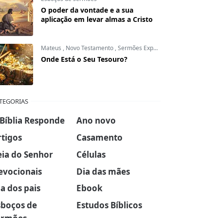
O poder da vontade e a sua
aplicação em levar almas a Cristo
Mateus
,
Novo Testamento
,
Sermões Expositivos
Onde Está o Seu Tesouro?
TEGORIAS
 Bíblia Responde
Ano novo
rtigos
Casamento
eia do Senhor
Células
evocionais
Dia das mães
a dos pais
Ebook
sboços de
Estudos Bíblicos