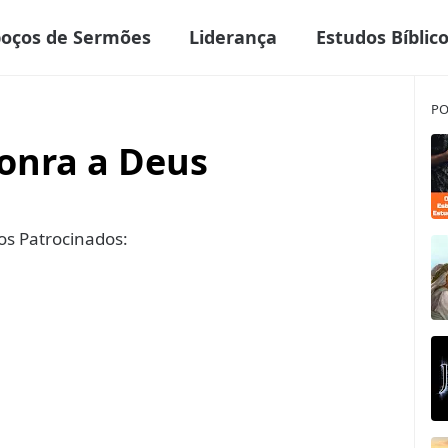
boços de Sermões
Liderança
Estudos Bíblic
PO
onra a Deus
s Patrocinados: