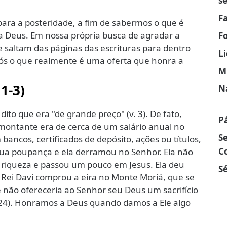
s
F
ara a posteridade, a fim de sabermos o que é
 Deus. Em nossa própria busca de agradar a
F
e saltam das páginas das escrituras para dentro
L
nós o que realmente é uma oferta que honra a
M
 1-3)
N
ito que era "de grande preço" (v. 3). De fato,
P
 montante era de cerca de um salário anual no
S
ancos, certificados de depósito, ações ou títulos,
C
sua poupança e ela derramou no Senhor. Ela não
iqueza e passou um pouco em Jesus. Ela deu
Sé
 Rei Davi comprou a eira no Monte Moriá, que se
e não ofereceria ao Senhor seu Deus um sacrifício
:24). Honramos a Deus quando damos a Ele algo