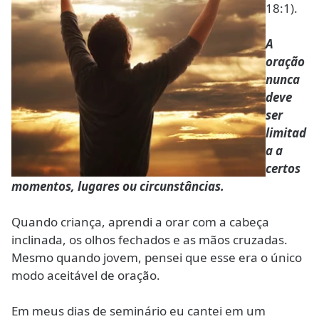
18:1).
A
oração
nunca
deve
ser
limitad
a a
certos
momentos, lugares ou circunstâncias.
Quando criança, aprendi a orar com a cabeça
inclinada, os olhos fechados e as mãos cruzadas.
Mesmo quando jovem, pensei que esse era o único
modo aceitável de oração.
Em meus dias de seminário eu cantei em um