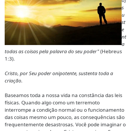
o]
s
u
st
e
nt
a
todas as coisas pela palavra do seu poder"
(Hebreus
1:3).
Cristo, por Seu poder onipotente, sustenta toda a
criação.
Baseamos toda a nossa vida na constância das leis
físicas. Quando algo como um terremoto
interrompe a condição normal ou o funcionamento
das coisas mesmo um pouco, as consequências são
frequentemente desastrosas. Você pode imaginar o