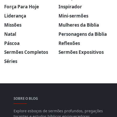
Força Para Hoje
Inspirador
Liderança
Mini-sermões
Missões
Mulheres da Biblia
Natal
Personagens da Biblia
Páscoa
Reflexões
Sermões Completos
Sermões Expositivos
Séries
SOBRE O BLOG
Explore esboços de sermões profundos, pregações
tocantes e estudos bíblicos enriquecedores.