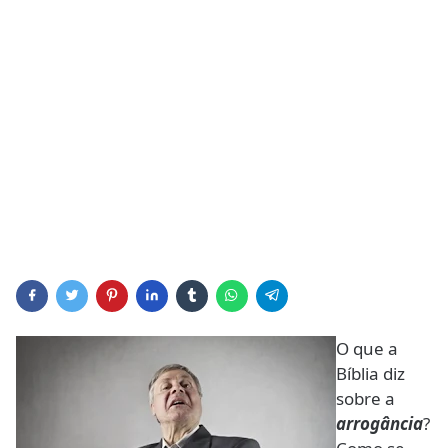
O que a
Bíblia diz
sobre a
arrogância
?