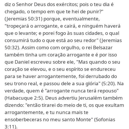
diz o Senhor Deus dos exércitos; pois o teu dia é
chegado, o tempo em que te hei de punir?"
(Jeremias 50:31) porque, eventualmente,
"tropeçará o arrogante, e cairá, e ninguém haverá
que o levante; e porei fogo às suas cidades, o qual
consumirá tudo o que está ao seu redor" (Jeremias
50:32). Assim como com orgulho, o rei Belsazar
também tinha um coração arrogante e é por isso
que Daniel escreveu sobre ele, "Mas quando o seu
coração se elevou, e o seu espírito se endureceu
para se haver arrogantemente, foi derrubado do
seu trono real, e passou dele a sua glória" (5:20). Na
verdade, quem é "arrogante nunca terá repouso"
(Habacuque 2:5). Deus advertiu Jerusalém também
dizendo: "então tirarei do meio de ti, os que exultam
arrogantemente, e tu nunca mais te
ensoberbeceras no meu santo Monte" (Sofonias
3:11).