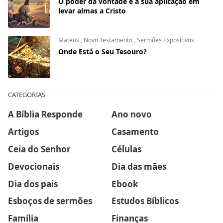
O poder da vontade e a sua aplicação em
levar almas a Cristo
Mateus
,
Novo Testamento
,
Sermões Expositivos
Onde Está o Seu Tesouro?
CATEGORIAS
A Bíblia Responde
Ano novo
Artigos
Casamento
Ceia do Senhor
Células
Devocionais
Dia das mães
Dia dos pais
Ebook
Esboços de sermões
Estudos Bíblicos
Família
Finanças