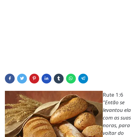
Rute 1:6
"Então se
levantou ela
com as suas
noras, para
voltar do