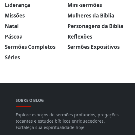
Liderança
Mini-sermões
Missões
Mulheres da Biblia
Natal
Personagens da Biblia
Páscoa
Reflexões
Sermões Completos
Sermões Expositivos
Séries
SOBRE O BLOG
Explore esboços de sermões profundos, pregações
tocantes e estudos bíblicos enriquecedores.
Fortaleça sua espiritualidade hoje.