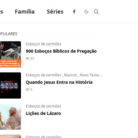
os
Família
Séries
PULARES
Esboços de sermões
900 Esboços Bíblicos de Pregação
37
Esboços de sermões
,
Marcos
,
Novo Testamento
Quando Jesus Entra na História
5
Esboços de sermões
Lições de Lázaro
Esboços de sermões