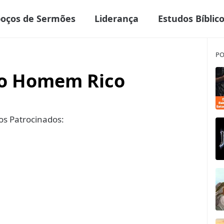
boços de Sermões
Liderança
Estudos Bíblic
PO
do Homem Rico
s Patrocinados: