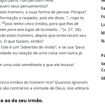
gos partir, não pensam nela!
s
stavam seus pensamentos?
F
destes homens, e suas forma de pensar. Porque?
F
ormação a respeito, pois ele disse,
“…
rogo te,
28
,
pois tenho cinco irmãos, para que lhes dê
L
ém para este lugar de tormento
…”
(v. 27, 28).
M
endo estes homens, depois que enterraram seu
N
. O que faziam, então?
Este é um “adverbio de modo”, e se usa “para
midade ou relação de uma coisa com outra já
P
S
am uma vida
semelhante
a que ele levava!
C
Sé
 cinco irmãos do homem rico? Quantos ignoram
são contrários a vontade de Deus, isso afetará
e ao do seu irmão.