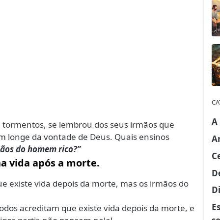
CA
A
 tormentos, se lembrou dos seus irmãos que
m longe da vontade de Deus. Quais ensinos
A
mãos do
homem
rico?”
C
a vida após a morte.
D
ue existe vida depois da morte, mas os irmãos do
Di
E
todos acreditam que existe vida depois da morte, e