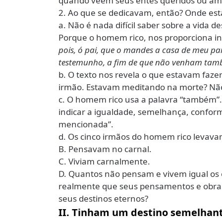
quando veem seus entes queridos ou ami
2. Ao que se dedicavam, então? Onde e
a. Não é nada difícil saber sobre a vida 
Porque o homem rico, nos proporciona inf
pois, ó pai, que o mandes a casa de meu pai
testemunho, a fim de que não venham
tamb
b. O texto nos revela o que estavam faz
irmão. Estavam meditando na morte? Não
c. O homem rico usa a palavra “também”. 
indicar a igualdade, semelhança, confor
mencionada”.
d. Os cinco irmãos do homem rico levav
B. Pensavam no carnal.
C. Viviam carnalmente.
D. Quantos não pensam e vivem igual os
realmente que seus pensamentos e obras 
seus destinos eternos?
II. Tinham um destino semelhant