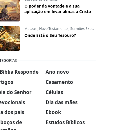
O poder da vontade e a sua
aplicação em levar almas a Cristo
Mateus
,
Novo Testamento
,
Sermões Expositivos
Onde Está o Seu Tesouro?
TEGORIAS
 Bíblia Responde
Ano novo
rtigos
Casamento
eia do Senhor
Células
evocionais
Dia das mães
a dos pais
Ebook
sboços de
Estudos Bíblicos