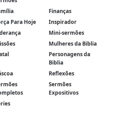
ermões
amília
Finanças
orça Para Hoje
Inspirador
iderança
Mini-sermões
issões
Mulheres da Biblia
atal
Personagens da
Biblia
áscoa
Reflexões
ermões
Sermões
ompletos
Expositivos
ries