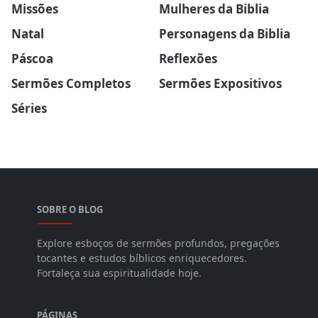
Missões
Mulheres da Biblia
Natal
Personagens da Biblia
Páscoa
Reflexões
Sermões Completos
Sermões Expositivos
Séries
SOBRE O BLOG
Explore esboços de sermões profundos, pregações
tocantes e estudos bíblicos enriquecedores.
Fortaleça sua espiritualidade hoje.
PÁGINAS