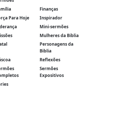
ermões
amília
Finanças
orça Para Hoje
Inspirador
iderança
Mini-sermões
issões
Mulheres da Biblia
atal
Personagens da
Biblia
áscoa
Reflexões
ermões
Sermões
ompletos
Expositivos
ries