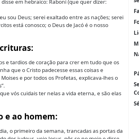
s
e disse em hebraico: Raboni (que quer dizer:
F
e eu sou Deus; serei exaltado entre as nações; serei
F
citos está conosco; o Deus de Jacó é o nosso
L
M
crituras:
N
ios e tardios de coração para crer em tudo que os
nha que o Cristo padecesse essas coisas e
P
Moises e por todos os Profetas, explicava-lhes o
S
”.
C
que vós cuidais ter nelas a vida eterna, e são elas
Sé
ão e ao homem:
 dia, o primeiro da semana, trancadas as portas da
o dos judeus, veio Jesus, pôs-se no meio e disse-