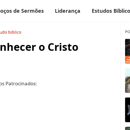
boços de Sermões
Liderança
Estudos Bíblic
PO
udo biblico
nhecer o Cristo
s Patrocinados: