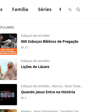
os
Família
Séries
PULARES
Esboços de sermões
900 Esboços Bíblicos de Pregação
37
Esboços de sermões
Lições de Lázaro
Esboços de sermões
,
Marcos
,
Novo Testamento
Quando Jesus Entra na História
5
Mateus
,
Novo Testamento
,
Sermões Expositivos