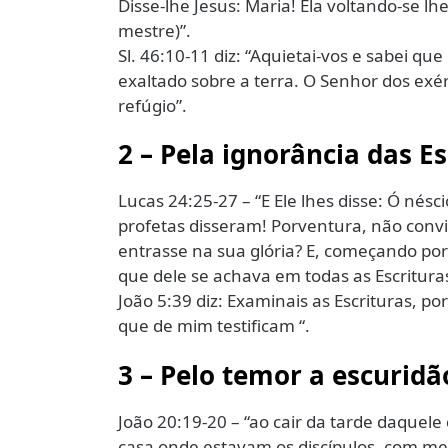
Disse-lhe Jesus: Maria! Ela voltando-se lh
mestre)”.
Sl. 46:10-11 diz: “Aquietai-vos e sabei qu
exaltado sobre a terra. O Senhor dos exér
refúgio”.
2 – Pela ignorância das Es
Lucas 24:25-27 – “E Ele lhes disse: Ó nésc
profetas disseram! Porventura, não convi
entrasse na sua glória? E, começando por 
que dele se achava em todas as Escrituras
João 5:39 diz: Examinais as Escrituras, por
que de mim testificam “.
3 – Pelo temor a escurid
João 20:19-20 – “ao cair da tarde daquele
casa onde estavam os discípulos, com med