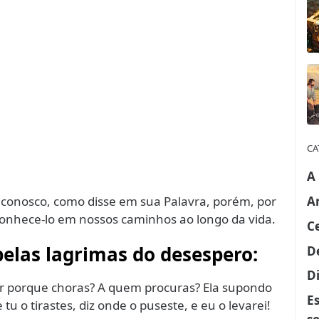
CA
A
A
 conosco, como disse em sua Palavra, porém, por
onhece-lo em nossos caminhos ao longo da vida.
C
elas lagrimas do desespero:
D
Di
er porque choras? A quem procuras? Ela supondo
E
 tu o tirastes, diz onde o puseste, e eu o levarei!