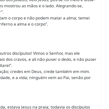
lhes mostrou as mãos e o lado. Alegrando-se,
”.
atam o corpo e não podem matar a alma; temei
nferno a alma e o corpo”.
outros discípulos! Vimos o Senhor, mas ele
is dos cravos, e ali não puser o dedo, e não puser
tarei”.
coração; credes em Deus, crede também em mim.
erdade, e a vida; ninguém vem ao Pai, senão por
a, estava Jesus na praia; todavia os discípulos