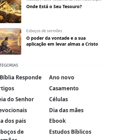
Onde Está o Seu Tesouro?
Esboços de sermões
O poder da vontade e a sua
aplicação em levar almas a Cristo
TEGORIAS
 Bíblia Responde
Ano novo
rtigos
Casamento
eia do Senhor
Células
evocionais
Dia das mães
a dos pais
Ebook
sboços de
Estudos Bíblicos