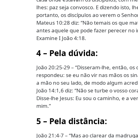
lhes: paz seja convosco. E dizendo isto, 
portanto, os discípulos ao verem o Senhor
Mateus 10:28 diz: “Não temais os que m
antes aquele que pode fazer perecer no i
Examine I João 4:18.
4 – Pela dúvida:
João 20:25-29 – “Disseram-lhe, então, os 
respondeu: se eu não vir nas mãos os sina
a mão no seu lado, de modo algum acredi
João 14:1,6 diz: “Não se turbe o vosso 
Disse-lhe Jesus: Eu sou o caminho, e a v
mim.”
5 – Pela distância:
João 21:4-7 – “Mas ao clarear da madrugad