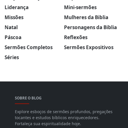
Liderança
Mini-sermões
Missões
Mulheres da Biblia
Natal
Personagens da Biblia
Páscoa
Reflexões
Sermões Completos
Sermões Expositivos
Séries
SOBRE O BLOG
Explore esboços de sermões profundos, pregações
tocantes e estudos bíblicos enriquecedores.
Fortaleça sua espiritualidade hoje.