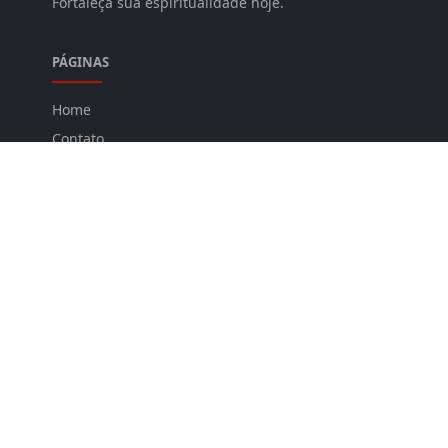
Fortaleça sua espiritualidade hoje.
PÁGINAS
Home
Contato
Politica de Privacidade
Sitemap
Quem Somos
FOLLOW US