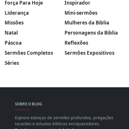
Força Para Hoje
Inspirador
Liderança
Mini-sermões
Missões
Mulheres da Biblia
Natal
Personagens da Biblia
Páscoa
Reflexões
Sermões Completos
Sermões Expositivos
Séries
SOBRE O BLOG
Explore esboços de sermões profundos, pregações
tocantes e estudos bíblicos enriquecedores.