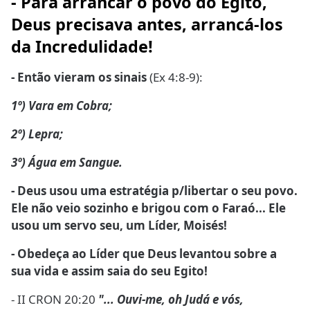
- Para arrancar o povo do Egito,
Deus precisava antes, arrancá-los
da Incredulidade!
- Então vieram os sinais
(Ex 4:8-9):
1º) Vara em Cobra;
2º) Lepra;
3º) Água em Sangue.
- Deus usou uma estratégia p/libertar o seu povo.
Ele não veio sozinho e brigou com o Faraó... Ele
usou um servo seu, um Líder, Moisés!
- Obedeça ao Líder que Deus levantou sobre a
sua vida e assim saia do seu Egito!
- II CRON 20:20
"... Ouvi-me, oh Judá e vós,