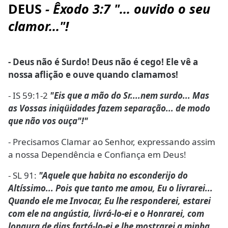
DEUS
- Êxodo 3:7 "... ouvido o seu
clamor..."!
- Deus não é Surdo! Deus não é cego! Ele vê a
nossa aflição e ouve quando clamamos!
- IS 59:1-2
"Eis que a mão do Sr....nem surdo... Mas
as Vossas iniqüidades fazem separação... de modo
que não vos ouça"!"
- Precisamos Clamar ao Senhor, expressando assim
a nossa Dependência e Confiança em Deus!
- SL 91:
"Aquele que habita no esconderijo do
Altíssimo... Pois que tanto me amou, Eu o livrarei...
Quando ele me Invocar, Eu lhe responderei, estarei
com ele na angústia, livrá-lo-ei e o Honrarei, com
longura de dias fartá-lo-ei e lhe mostrarei a minha