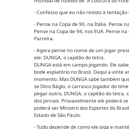
mundial de futebol de “A Loucura do Fute
- Confesso que eu não resisto à tentação d
- Pense na Copa de 90, na Itália. Pense na
Pense na Copa de 94, nos EUA. Pense na se
Parreira.
- Agora pense no nome de um jogar prese
ele: DUNGA, o capitão do tetra.
DUNGA está em campo jogando. Ele sabe q
bode expiatório no Brasil. Daqui a vinte 
momento. Mas DUNGA sabe também que, se
se Dino Bágio, o carrasco jogador do time 
pegar outro, DUNGA, o capitão do tetra, 
dos jornais. Provavelmente ele poderá se
poderá ser Ministro dos Esportes do Brasi
Estado de São Paulo.
- Tudo depende de como ele joga e manté