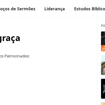
boços de Sermões
Liderança
Estudos Bíblic
PO
graça
s Patrocinados: