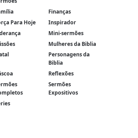
ermões
amília
Finanças
orça Para Hoje
Inspirador
iderança
Mini-sermões
issões
Mulheres da Biblia
atal
Personagens da
Biblia
áscoa
Reflexões
ermões
Sermões
ompletos
Expositivos
ries