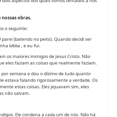
9 dois aspectos dos quais somos tentados a nos
e nossas obras.
os o seguinte:
 parei (batendo no peito). Quando decidi ser
ha bíblia , e eu fui.
eram os maiores inimigos de Jesus Cristo. Não
e eles faziam as coisas que realmente faziam.
es por semana e dou o dízimo de tudo quanto
 ele estava falando rigorosamente a verdade. Os
mente estas coisas. Eles jejuavam sim, eles
as não salvam.
ndigos. Ele condena a cada um de nós. Não há