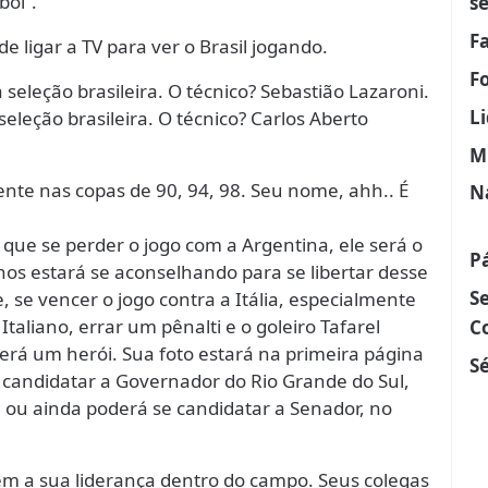
bol”.
s
F
e ligar a TV para ver o Brasil jogando.
F
 seleção brasileira. O técnico? Sebastião Lazaroni.
L
leção brasileira. O técnico? Carlos Aberto
M
nte nas copas de 90, 94, 98. Seu nome, ahh.. É
N
ue se perder o jogo com a Argentina, ele será o
P
anos estará se aconselhando para se libertar desse
S
 vencer o jogo contra a Itália, especialmente
Italiano, errar um pênalti e o goleiro Tafarel
C
será um herói. Sua foto estará na primeira página
Sé
 candidatar a Governador do Rio Grande do Sul,
l ou ainda poderá se candidatar a Senador, no
m a sua liderança dentro do campo. Seus colegas