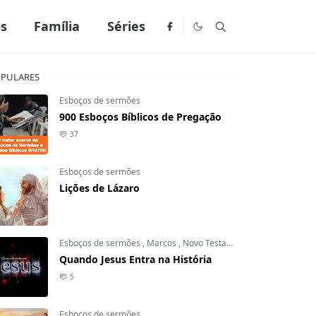
os
Família
Séries
PULARES
Esboços de sermões
900 Esboços Bíblicos de Pregação
37
Esboços de sermões
Lições de Lázaro
Esboços de sermões
,
Marcos
,
Novo Testamento
Quando Jesus Entra na História
5
Esboços de sermões