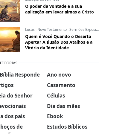
O poder da vontade e a sua
aplicação em levar almas a Cristo
Lucas
,
Novo Testamento
,
Sermões Expositivos
Quem é Você Quando o Deserto
Aperta? A Ilusão Dos Atalhos e a
Vitória da Identidade
TEGORIAS
 Bíblia Responde
Ano novo
rtigos
Casamento
eia do Senhor
Células
evocionais
Dia das mães
a dos pais
Ebook
sboços de
Estudos Bíblicos