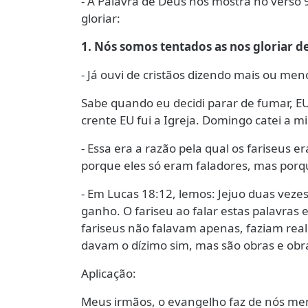
- A Palavra de Deus nos mostra no verso 
gloriar:
1. Nós somos tentados as nos gloriar d
- Já ouvi de cristãos dizendo mais ou men
Sabe quando eu decidi parar de fumar, EU
crente EU fui a Igreja. Domingo catei a min
- Essa era a razão pela qual os fariseus 
porque eles só eram faladores, mas porqu
- Em Lucas 18:12, lemos: Jejuo duas vez
ganho. O fariseu ao falar estas palavras
fariseus não falavam apenas, faziam real
davam o dízimo sim, mas são obras e obr
Aplicação:
Meus irmãos, o evangelho faz de nós me