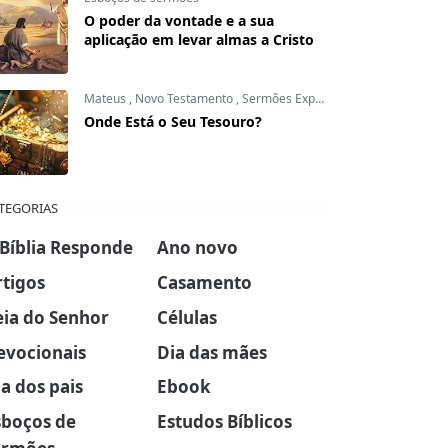
O poder da vontade e a sua
aplicação em levar almas a Cristo
Mateus
,
Novo Testamento
,
Sermões Expositivos
Onde Está o Seu Tesouro?
TEGORIAS
 Bíblia Responde
Ano novo
rtigos
Casamento
eia do Senhor
Células
evocionais
Dia das mães
a dos pais
Ebook
sboços de
Estudos Bíblicos