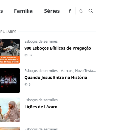
os
Família
Séries
PULARES
Esboços de sermões
900 Esboços Bíblicos de Pregação
37
Esboços de sermões
,
Marcos
,
Novo Testamento
Quando Jesus Entra na História
5
Esboços de sermões
Lições de Lázaro
Esboços de sermões