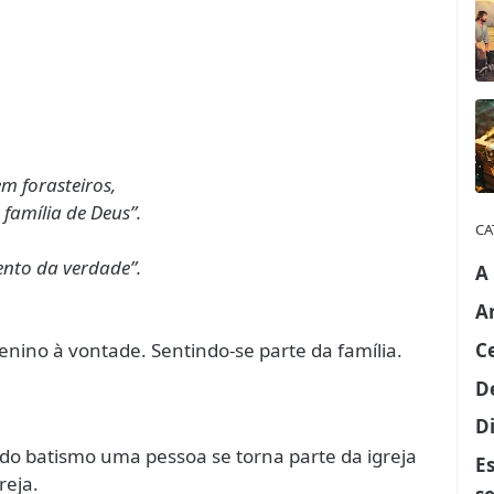
m forasteiros,
amília de Deus”.
CA
mento da verdade”.
A
A
C
nino à vontade. Sentindo-se parte da família.
D
Di
s do batismo uma pessoa se torna parte da igreja
E
reja.