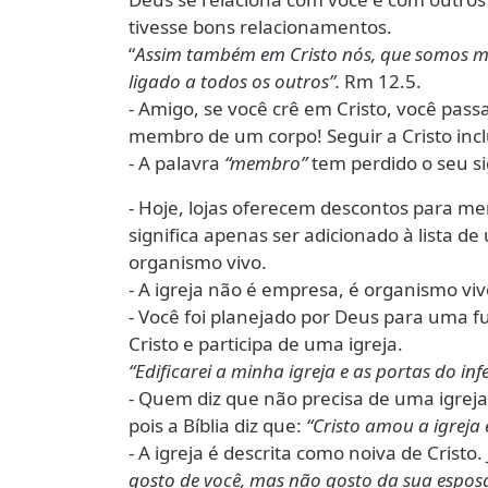
tivesse bons relacionamentos.
“
Assim também em Cristo nós, que somos m
ligado a todos os outros”.
Rm 12.5.
- Amigo, se você crê em Cristo, você passa
membro de um corpo! Seguir a Cristo inc
- A palavra
“membro”
tem perdido o seu si
- Hoje, lojas oferecem descontos para 
significa apenas ser adicionado à lista 
organismo vivo.
- A igreja não é empresa, é organismo v
- Você foi planejado por Deus para uma f
Cristo e participa de uma igreja.
“Edificarei a minha igreja e as portas do in
- Quem diz que não precisa de uma igreja,
pois a Bíblia diz que:
“Cristo amou a igreja 
- A igreja é descrita como noiva de Crist
gosto de você, mas não gosto da sua esposa