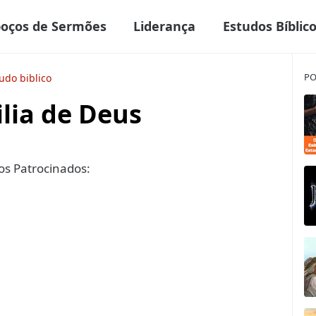
boços de Sermões
Liderança
Estudos Bíblic
PO
udo biblico
lia de Deus
s Patrocinados: