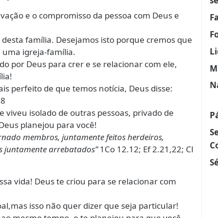
s
salvação e o compromisso da pessoa com Deus e
F
F
 desta família. Desejamos isto porque cremos que
L
 uma igreja-família.
iado por Deus para crer e se relacionar com ele,
M
ia!
N
s perfeito de que temos notícia, Deus disse:
18
 viveu isolado de outras pessoas, privado de
P
 Deus planejou para você!
S
rnado membros, juntamente feitos herdeiros,
C
s juntamente arrebatados”
1Co 12.12; Ef 2.21,22; Cl
Sé
ssa vida! Deus te criou para se relacionar com
l,mas isso não quer dizer que seja particular!
 ao mesmo tempo, e te planejou para que você