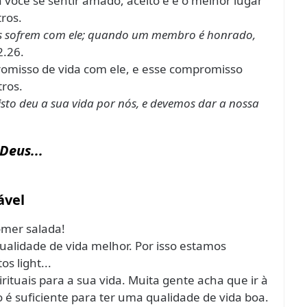
 você se sentir amado, aceito e é o melhor lugar
ros.
s sofrem com ele; quando um membro é honrado,
.26.
omisso de vida com ele, e esse compromisso
tros.
isto deu a sua vida por nós, e devemos dar a nossa
Deus...
ável
omer salada!
alidade de vida melhor. Por isso estamos
s light...
rituais para a sua vida. Muita gente acha que ir à
o é suficiente para ter uma qualidade de vida boa.