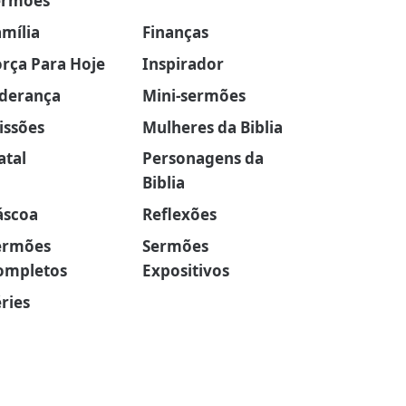
ermões
amília
Finanças
orça Para Hoje
Inspirador
iderança
Mini-sermões
issões
Mulheres da Biblia
atal
Personagens da
Biblia
áscoa
Reflexões
ermões
Sermões
ompletos
Expositivos
ries