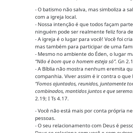
- O batismo não salva, mas simboliza a 
com a igreja local.
- Nossa intenção é que todos façam parte
ninguém pode ser realmente feliz fora de
- A igreja é o lugar para você! Você foi cr
mas também para participar de uma famíl
- Mesmo no ambiente do Éden, o lugar mai
“Não é bom que o homem esteja só”.
Gn 2.
- A Bíblia não mostra nenhum eremita que
companhia. Viver assim é ir contra o que
“Fomos ajuntados, reunidos, juntamente to
combinados, mantidos juntos e que seremo
2.19; I Ts 4.17.
- Você não está mais por conta própria ne
pessoas.
- O seu relacionamento com Deus é pessoa
Deus se relaciona com você e com outros