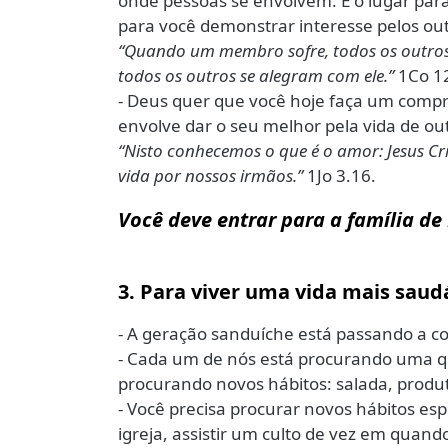
onde pessoas se envolvem. É o lugar para
para você demonstrar interesse pelos out
“Quando um membro sofre, todos os outro
todos os outros se alegram com ele.”
1Co 12
- Deus quer que você hoje faça um compr
envolve dar o seu melhor pela vida de ou
“Nisto conhecemos o que é o amor: Jesus Cr
vida por nossos irmãos.”
1Jo 3.16.
Você deve entrar para a família de 
3. Para viver uma vida mais saud
- A geração sanduíche está passando a c
- Cada um de nós está procurando uma qu
procurando novos hábitos: salada, produto
- Você precisa procurar novos hábitos espi
igreja, assistir um culto de vez em quand