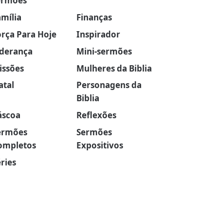
ermões
amília
Finanças
orça Para Hoje
Inspirador
iderança
Mini-sermões
issões
Mulheres da Biblia
atal
Personagens da
Biblia
áscoa
Reflexões
ermões
Sermões
ompletos
Expositivos
ries