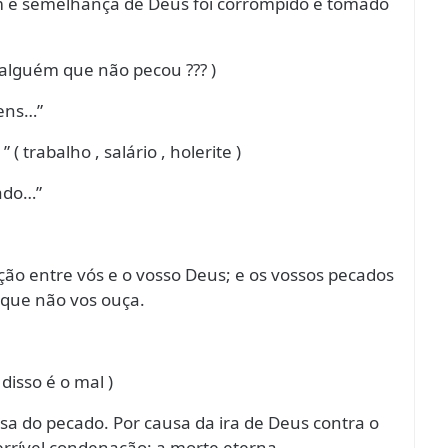
 e semelhança de Deus foi corrompido e tomado
alguém que não pecou ??? )
ens…”
( trabalho , salário , holerite )
ado…”
ão entre vós e o vosso Deus; e os vossos pecados
 que não vos ouça.
disso é o mal )
 do pecado. Por causa da ira de Deus contra o
rrível condenação: a morte eterna.