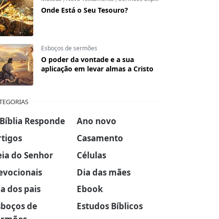
Onde Está o Seu Tesouro?
Esboços de sermões
O poder da vontade e a sua
aplicação em levar almas a Cristo
TEGORIAS
 Bíblia Responde
Ano novo
rtigos
Casamento
eia do Senhor
Células
evocionais
Dia das mães
a dos pais
Ebook
sboços de
Estudos Bíblicos