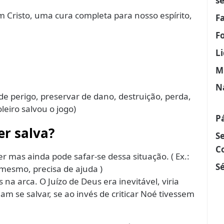
s
 Cristo, uma cura completa para nosso espírito,
F
F
L
M
N
r de perigo, preservar de dano, destruição, perda,
oleiro salvou o jogo)
P
er salva?
S
C
r mas ainda pode safar-se dessa situação. ( Ex.:
Sé
 mesmo, precisa de ajuda )
 na arca. O Juízo de Deus era inevitável, viria
m se salvar, se ao invés de criticar Noé tivessem