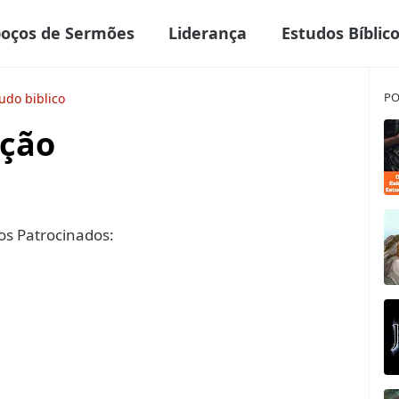
boços de Sermões
Liderança
Estudos Bíblic
PO
udo biblico
ação
s Patrocinados: