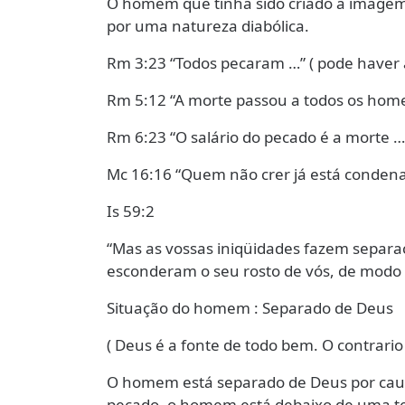
O homem que tinha sido criado a imagem
por uma natureza diabólica.
Rm 3:23 “Todos pecaram …” ( pode haver 
Rm 5:12 “A morte passou a todos os hom
Rm 6:23 “O salário do pecado é a morte … ” 
Mc 16:16 “Quem não crer já está conden
Is 59:2
“Mas as vossas iniqüidades fazem separaç
esconderam o seu rosto de vós, de modo
Situação do homem : Separado de Deus
( Deus é a fonte de todo bem. O contrario 
O homem está separado de Deus por causa
pecado, o homem está debaixo de uma te