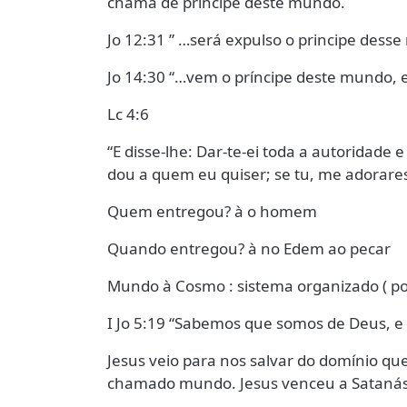
chama de príncipe deste mundo.
Jo 12:31 ” …será expulso o principe dess
Jo 14:30 “…vem o príncipe deste mundo, 
Lc 4:6
“E disse-lhe: Dar-te-ei toda a autoridade 
dou a quem eu quiser; se tu, me adorares
Quem entregou? à o homem
Quando entregou? à no Edem ao pecar
Mundo à Cosmo : sistema organizado ( polí
I Jo 5:19 “Sabemos que somos de Deus, e 
Jesus veio para nos salvar do domínio qu
chamado mundo. Jesus venceu a Satanás p