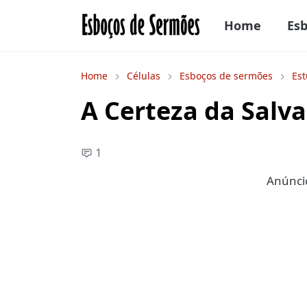
Home
Es
Home
Células
Esboços de sermões
Est
A Certeza da Salv
1
Anúncio