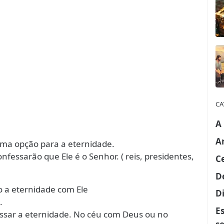
CA
A
A
uma opção para a eternidade.
nfessarão que Ele é o Senhor. ( reis, presidentes,
C
D
ão a eternidade com Ele
Di
.
E
ssar a eternidade. No céu com Deus ou no