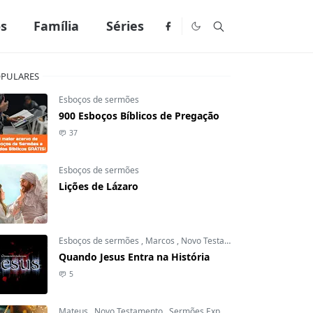
os
Família
Séries
PULARES
Esboços de sermões
900 Esboços Bíblicos de Pregação
37
Esboços de sermões
Lições de Lázaro
Esboços de sermões
,
Marcos
,
Novo Testamento
Quando Jesus Entra na História
5
Mateus
,
Novo Testamento
,
Sermões Expositivos