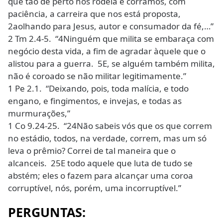
que tão de perto nos rodeia e corramos, com
paciência, a carreira que nos está proposta,
2aolhando para Jesus, autor e consumador da fé,…”
2 Tm 2.4-5. “4Ninguém que milita se embaraça com
negócio desta vida, a fim de agradar àquele que o
alistou para a guerra. 5E, se alguém também milita,
não é coroado se não militar legitimamente.”
1 Pe 2.1. “Deixando, pois, toda malícia, e todo
engano, e fingimentos, e invejas, e todas as
murmurações,”
1 Co 9.24-25. “24Não sabeis vós que os que correm
no estádio, todos, na verdade, correm, mas um só
leva o prêmio? Correi de tal maneira que o
alcanceis. 25E todo aquele que luta de tudo se
abstém; eles o fazem para alcançar uma coroa
corruptível, nós, porém, uma incorruptível.”
PERGUNTAS: