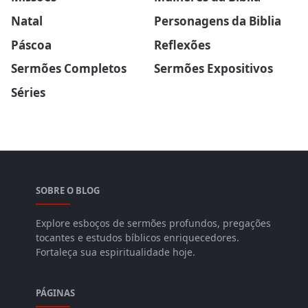
Natal
Personagens da Biblia
Páscoa
Reflexões
Sermões Completos
Sermões Expositivos
Séries
SOBRE O BLOG
Explore esboços de sermões profundos, pregações
tocantes e estudos bíblicos enriquecedores.
Fortaleça sua espiritualidade hoje.
PÁGINAS