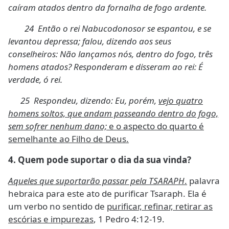
caíram atados dentro da fornalha de fogo ardente.
24 Então o rei Nabucodonosor se espantou, e se
levantou depressa; falou, dizendo aos seus
conselheiros: Não lançamos nós, dentro do fogo, três
homens atados? Responderam e disseram ao rei: É
verdade, ó rei.
25 Respondeu, dizendo: Eu, porém,
vejo quatro
homens soltos, que andam passeando dentro do fogo,
sem sofrer nenhum dano;
e o aspecto do quarto é
semelhante ao Filho de Deus.
4.
Quem pode suportar o dia da sua vinda?
Aqueles que suportarão passar pela TSARAPH
.
palavra
hebraica para este ato de purificar Tsaraph. Ela é
um verbo no sentido de
purificar, refinar, retirar as
escórias e impurezas
, 1 Pedro 4:12-19.