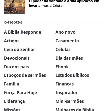
O poder da vontade e a sua aplicação em
levar almas a Cristo
CATEGORIAS
A Bíblia Responde
Ano novo
Artigos
Casamento
Ceia do Senhor
Células
Devocionais
Dia das mães
Dia dos pais
Ebook
Esboços de sermões
Estudos Bíblicos
Família
Finanças
Força Para Hoje
Inspirador
Liderança
Mini-sermões
Missões
Mulheres da Biblia