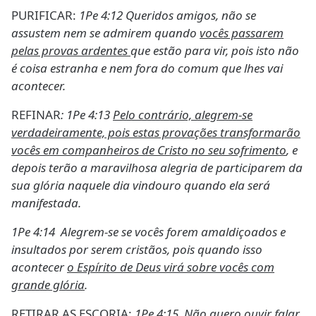
PURIFICAR:
1Pe 4:12
Queridos amigos, não se
assustem nem se admirem quando
vocês passarem
pelas provas ardentes
que estão para vir, pois isto não
é coisa estranha e nem fora do comum que lhes vai
acontecer.
REFINAR
: 1Pe 4:13
Pelo contrário, alegrem-se
verdadeiramente, pois estas provações transformarão
vocês em companheiros de Cristo no seu sofrimento
, e
depois terão a maravilhosa alegria de participarem da
sua glória naquele dia vindouro quando ela será
manifestada.
1Pe 4:14 Alegrem-se se vocês forem amaldiçoados e
insultados por serem cristãos, pois quando isso
acontecer
o Espírito de Deus virá sobre vocês com
grande glória
.
RETIRAR AS ESCORIA:
1Pe 4:15 Não quero ouvir falar