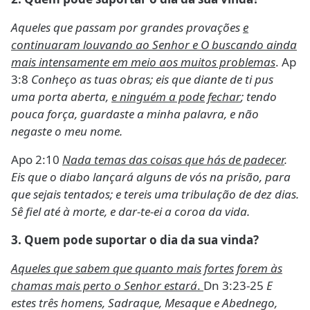
Aqueles que passam por grandes provações
e
continuaram louvando ao Senhor e O buscando ainda
mais intensamente em meio aos muitos problemas
. Ap
3:8
Conheço as tuas obras; eis que diante de ti pus
uma porta aberta,
e ninguém a pode fechar
; tendo
pouca força, guardaste a minha palavra, e não
negaste o meu nome.
Apo 2:10
Nada temas das coisas que hás de padecer
.
Eis que o diabo lançará alguns de vós na prisão, para
que sejais tentados; e tereis uma tribulação de dez dias.
Sê fiel até à morte, e dar-te-ei a coroa da vida.
3.
Quem pode suportar o dia da sua vinda?
Aqueles que sabem que quanto mais fortes forem às
chamas mais perto o Senhor estará
.
Dn 3:23-25
E
estes três homens, Sadraque, Mesaque e Abednego,