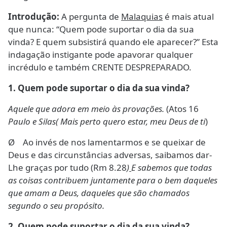
Introdução:
A pergunta de
Malaquias
é mais atual
que nunca: “Quem pode suportar o dia da sua
vinda? E quem subsistirá quando ele aparecer?” Esta
indagação instigante pode apavorar qualquer
incrédulo e também CRENTE DESPREPARADO.
1.
Quem pode suportar o dia da sua vinda?
Aquele que adora em meio às provações.
(Atos 16
Paulo e Silas( Mais perto quero estar, meu Deus de ti
)
Ø Ao invés de nos lamentarmos e se queixar de
Deus e das circunstâncias adversas, saibamos dar-
Lhe graças por tudo (Rm 8.28
)
E sabemos que todas
as coisas contribuem juntamente para o bem daqueles
que amam a Deus, daqueles que são chamados
segundo o seu propósito.
2.
Quem pode suportar o dia da sua vinda?