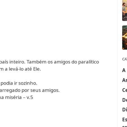
CA
 país inteiro. Também os amigos do paralítico
 a levá-lo até Ele.
A
A
odia ir sozinho.
C
arregado por seus amigos.
a miséria – v.5
D
Di
E