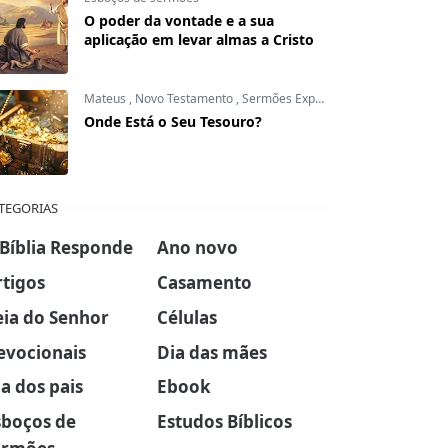
O poder da vontade e a sua
aplicação em levar almas a Cristo
Mateus
,
Novo Testamento
,
Sermões Expositivos
Onde Está o Seu Tesouro?
TEGORIAS
 Bíblia Responde
Ano novo
rtigos
Casamento
eia do Senhor
Células
evocionais
Dia das mães
a dos pais
Ebook
sboços de
Estudos Bíblicos