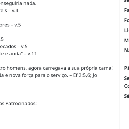
s
onseguiria nada.
F
eis – v.4
F
ores – v.5
L
.5
M
ecados – v.5
N
te e anda” – v.11
atro homens, agora carregava a sua própria cama!
P
a e nova força para o serviço. – Ef 2:5,6; Jo
S
C
Sé
s Patrocinados: