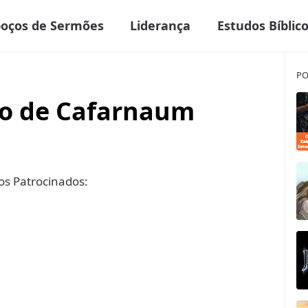
boços de Sermões
Liderança
Estudos Bíblic
PO
ico de Cafarnaum
s Patrocinados: