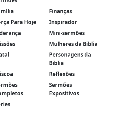
ermões
amília
Finanças
orça Para Hoje
Inspirador
iderança
Mini-sermões
issões
Mulheres da Biblia
atal
Personagens da
Biblia
áscoa
Reflexões
ermões
Sermões
ompletos
Expositivos
ries