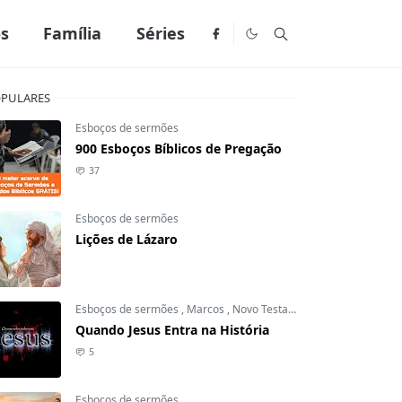
os
Família
Séries
PULARES
Esboços de sermões
900 Esboços Bíblicos de Pregação
37
Esboços de sermões
Lições de Lázaro
Esboços de sermões
,
Marcos
,
Novo Testamento
Quando Jesus Entra na História
5
Esboços de sermões