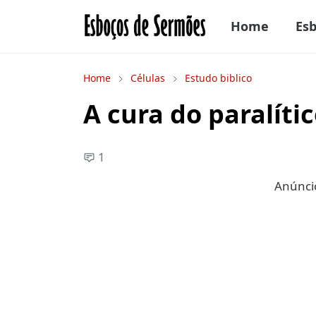
Home
Es
Home
Células
Estudo biblico
A cura do paralít
1
Anúncio