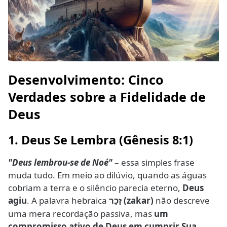
Desenvolvimento: Cinco
Verdades sobre a Fidelidade de
Deus
1. Deus Se Lembra (Gênesis 8:1)
"Deus lembrou-se de Noé"
– essa simples frase
muda tudo. Em meio ao dilúvio, quando as águas
cobriam a terra e o silêncio parecia eterno,
Deus
agiu
. A palavra hebraica
(zakar)
não descreve
זָכַר
uma mera recordação passiva, mas
um
compromisso ativo de Deus em cumprir Sua