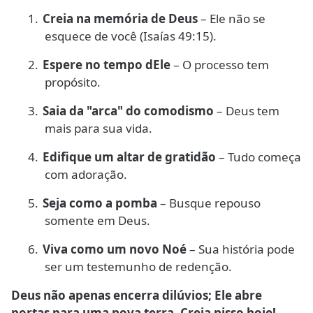
1.
Creia na memória de Deus
– Ele não se
esquece de você (Isaías 49:15).
2.
Espere no tempo dEle
– O processo tem
propósito.
3.
Saia da "arca" do comodismo
– Deus tem
mais para sua vida.
4.
Edifique um altar de gratidão
– Tudo começa
com adoração.
5.
Seja como a pomba
– Busque repouso
somente em Deus.
6.
Viva como um novo Noé
– Sua história pode
ser um testemunho de redenção.
Deus não apenas encerra dilúvios; Ele abre
portas para uma nova terra. Creia nisso hoje!