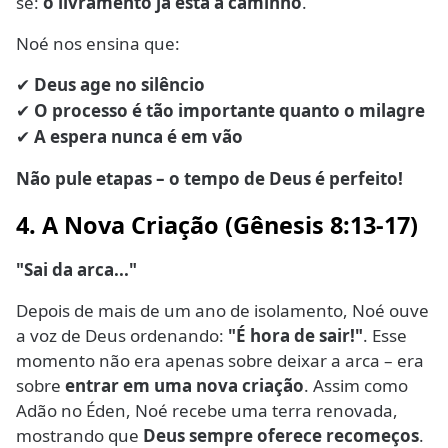
se:
o livramento já está a caminho
.
Noé nos ensina que:
Deus age no silêncio
✔
O processo é tão importante quanto o milagre
✔
A espera nunca é em vão
✔
Não pule etapas – o tempo de Deus é perfeito!
4. A Nova Criação (Gênesis 8:13-17)
"Sai da arca..."
Depois de mais de um ano de isolamento, Noé ouve
a voz de Deus ordenando:
"É hora de sair!"
. Esse
momento não era apenas sobre deixar a arca – era
sobre
entrar em uma nova criação
. Assim como
Adão no Éden, Noé recebe uma terra renovada,
mostrando que
Deus sempre oferece recomeços
.