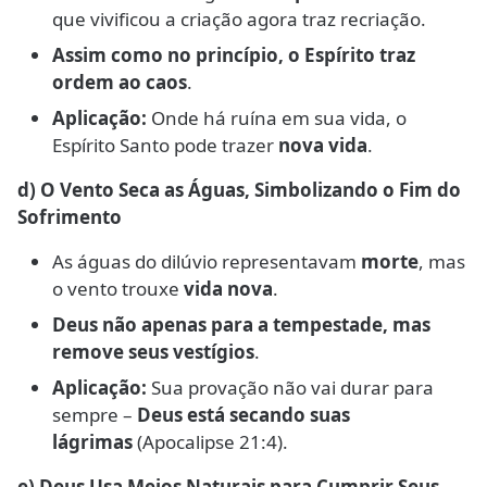
que vivificou a criação agora traz recriação.
Assim como no princípio, o Espírito traz
ordem ao caos
.
Aplicação:
Onde há ruína em sua vida, o
Espírito Santo pode trazer
nova vida
.
d) O Vento Seca as Águas, Simbolizando o Fim do
Sofrimento
As águas do dilúvio representavam
morte
, mas
o vento trouxe
vida nova
.
Deus não apenas para a tempestade, mas
remove seus vestígios
.
Aplicação:
Sua provação não vai durar para
sempre –
Deus está secando suas
lágrimas
(Apocalipse 21:4).
e) Deus Usa Meios Naturais para Cumprir Seus