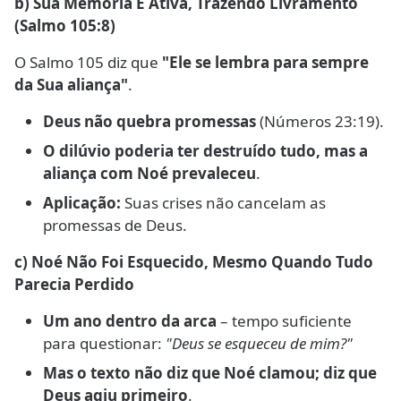
b) Sua Memória É Ativa, Trazendo Livramento
(Salmo 105:8)
O Salmo 105 diz que
"Ele se lembra para sempre
da Sua aliança"
.
Deus não quebra promessas
(Números 23:19).
O dilúvio poderia ter destruído tudo, mas a
aliança com Noé prevaleceu
.
Aplicação:
Suas crises não cancelam as
promessas de Deus.
c) Noé Não Foi Esquecido, Mesmo Quando Tudo
Parecia Perdido
Um ano dentro da arca
– tempo suficiente
para questionar:
"Deus se esqueceu de mim?"
Mas o texto não diz que Noé clamou; diz que
Deus agiu primeiro
.