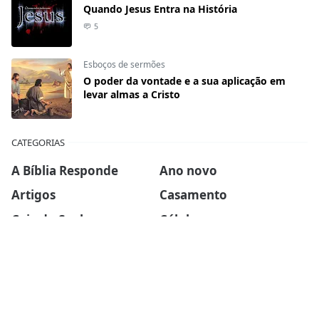
Quando Jesus Entra na História
5
Esboços de sermões
O poder da vontade e a sua aplicação em
levar almas a Cristo
CATEGORIAS
A Bíblia Responde
Ano novo
Artigos
Casamento
Ceia do Senhor
Células
Devocionais
Dia das mães
Dia dos pais
Ebook
Esboços de sermões
Estudos Bíblicos