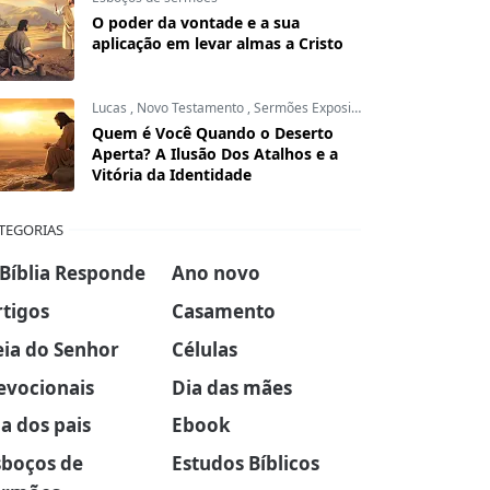
O poder da vontade e a sua
aplicação em levar almas a Cristo
Lucas
,
Novo Testamento
,
Sermões Expositivos
Quem é Você Quando o Deserto
Aperta? A Ilusão Dos Atalhos e a
Vitória da Identidade
TEGORIAS
 Bíblia Responde
Ano novo
rtigos
Casamento
eia do Senhor
Células
evocionais
Dia das mães
a dos pais
Ebook
sboços de
Estudos Bíblicos