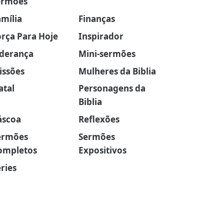
ermões
amília
Finanças
orça Para Hoje
Inspirador
iderança
Mini-sermões
issões
Mulheres da Biblia
atal
Personagens da
Biblia
áscoa
Reflexões
ermões
Sermões
ompletos
Expositivos
ries