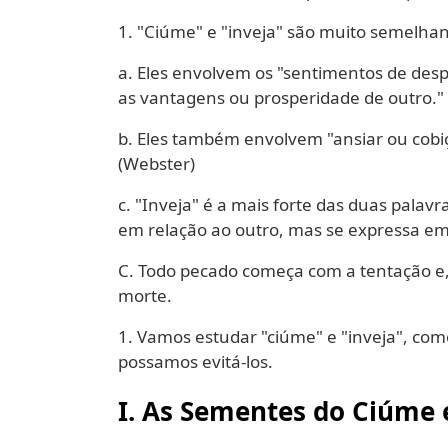
1. "Ciúme" e "inveja" são muito semelhan
a. Eles envolvem os "sentimentos de des
as vantagens ou prosperidade de outro." 
b. Eles também envolvem "ansiar ou cob
(Webster)
c. "Inveja" é a mais forte das duas pala
em relação ao outro, mas se expressa em
C. Todo pecado começa com a tentação e
morte.
1. Vamos estudar "ciúme" e "inveja", com
possamos evitá-los.
I. As Sementes do Ciúme e