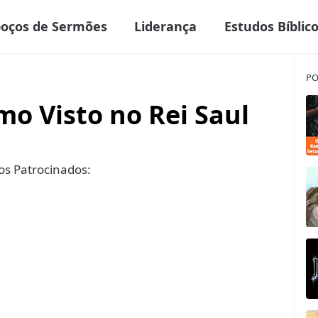
boços de Sermões
Liderança
Estudos Bíblic
PO
mo Visto no Rei Saul
s Patrocinados: