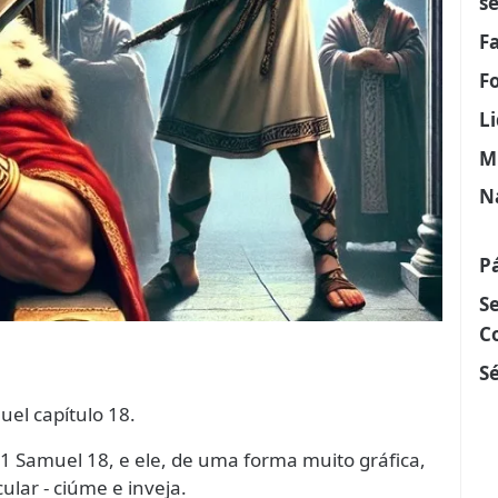
s
F
F
L
M
N
P
S
C
Sé
uel capítulo 18.
 1 Samuel 18, e ele, de uma forma muito gráfica,
ular - ciúme e inveja.