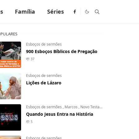
os
Família
Séries
PULARES
Esboços de sermões
900 Esboços Bíblicos de Pregação
37
Esboços de sermões
Lições de Lázaro
Esboços de sermões
,
Marcos
,
Novo Testamento
Quando Jesus Entra na História
5
Esboços de sermões