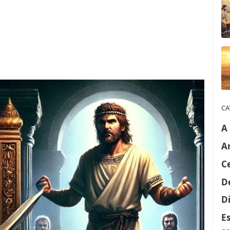
CA
A
A
C
D
Di
E