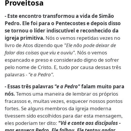
Proveitosa
- Este encontro transformou a vida de Simão
Pedro. Ele foi para o Pentecostes e depois disso
se tornou o líder indiscutível e reconhecido da
igreja primitiva.
Nós o vemos repetidas vezes no
livro de Atos dizendo que
"Ele não pode deixar de
falar das coisas que viu e ouviu".
Nós o vemos
espancado e preso e considerado digno de sofrer
pelo nome de Cristo. E, tudo por causa dessas três
palavras -
"e a Pedro".
- Essas três palavras
"e a Pedro"
falam muito para
nós.
Temos uma maneira de lembrar os próprios
fracassos e, muitas vezes, esquecer nossos pontos
fortes. Se alguns membros da igreja moderna
tivessem sido escolhidos para dar esta mensagem,
eles poderiam ter dito:
"Vá e conte aos discípulos -
mas esqueça Pedro. Ele falhou. Ele tentou andar