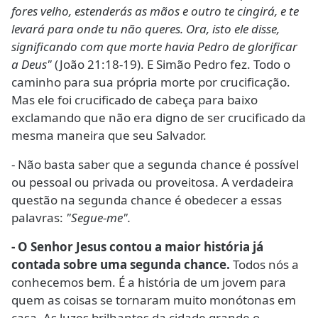
fores velho, estenderás as mãos e outro te cingirá, e te
levará para onde tu não queres. Ora, isto ele disse,
significando com que morte havia Pedro de glorificar
a Deus"
(João 21:18-19). E Simão Pedro fez. Todo o
caminho para sua própria morte por crucificação.
Mas ele foi crucificado de cabeça para baixo
exclamando que não era digno de ser crucificado da
mesma maneira que seu Salvador.
- Não basta saber que a segunda chance é possível
ou pessoal ou privada ou proveitosa. A verdadeira
questão na segunda chance é obedecer a essas
palavras:
"Segue-me".
- O Senhor Jesus contou a maior história já
contada sobre uma segunda chance.
Todos nós a
conhecemos bem. É a história de um jovem para
quem as coisas se tornaram muito monótonas em
casa. As luzes brilhantes da cidade grande o