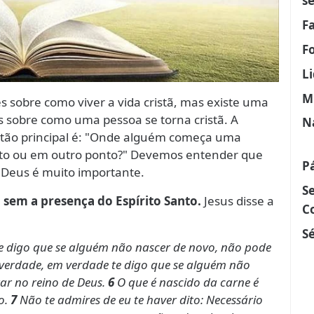
s
F
F
L
M
s sobre como viver a vida cristã, mas existe uma
s sobre como uma pessoa se torna cristã. A
N
estão principal é: "Onde alguém começa uma
to ou em outro ponto?" Devemos entender que
P
eus é muito importante.
S
sem a presença do Espírito Santo.
Jesus disse a
C
Sé
e digo que se alguém não nascer de novo, não pode
verdade, em verdade te digo que se alguém não
rar no reino de Deus.
6
O que é nascido da carne é
to.
7
Não te admires de eu te haver dito: Necessário