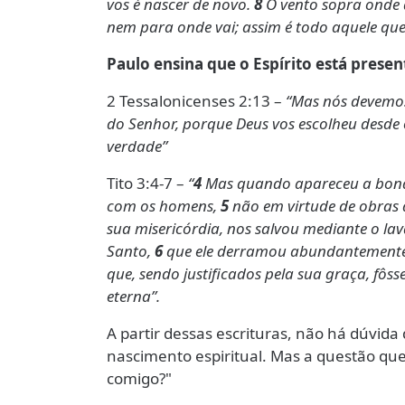
vos é nascer de novo.
8
O vento sopra onde 
nem para onde vai; assim é todo aquele que 
Paulo ensina que o Espírito está prese
2 Tessalonicenses 2:13 –
“Mas nós devemos
do Senhor, porque Deus vos escolheu desde o 
verdade”
Tito 3:4-7 –
“
4
Mas quando apareceu a bonda
com os homens,
5
não em virtude de obras 
sua misericórdia, nos salvou mediante o la
Santo,
6
que ele derramou abundantemente s
que, sendo justificados pela sua graça, fôs
eterna”.
A partir dessas escrituras, não há dúvida 
nascimento espiritual. Mas a questão q
comigo?"