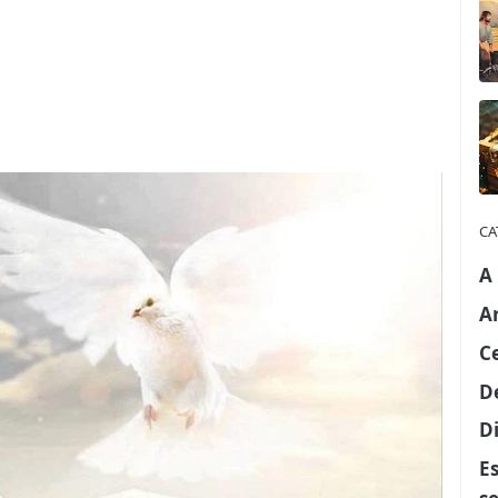
CA
A
A
C
D
Di
E