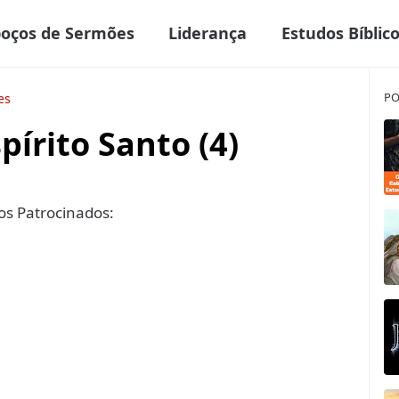
boços de Sermões
Liderança
Estudos Bíblic
PO
es
pírito Santo (4)
s Patrocinados: