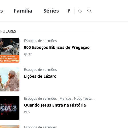
os
Família
Séries
PULARES
Esboços de sermões
900 Esboços Bíblicos de Pregação
37
Esboços de sermões
Lições de Lázaro
Esboços de sermões
,
Marcos
,
Novo Testamento
Quando Jesus Entra na História
5
Esboços de sermões