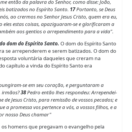
me então da palavra do Senhor, como disse: João,
is batizados no Espírito Santo.
17
Portanto, se Deus
s, ao crermos no Senhor Jesus Cristo, quem era eu,
 eles estas coisas, apaziguaram-se e glorificaram a
também aos gentios o arrependimento para a vida".
o dom do Espírito Santo.
O dom do Espírito Santo
ara se arrependerem e serem batizados. O dom do
resposta voluntária daqueles que creram na
 capítulo a vinda do Espírito Santo era
ompungiram-se em seu coração, e perguntaram a
, irmãos?
38
Pedro então lhes respondeu: Arrependei-
 de Jesus Cristo, para remissão de vossos pecados; e
e a promessa vos pertence a vós, a vossos filhos, e a
hor nosso Deus chamar"
ue os homens que pregavam o evangelho pela