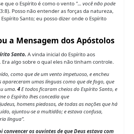
e que o Espírito é como o vento
"... você não pode
 3:8). Posso não entender as forças da natureza,
Espírito Santo; eu posso dizer onde o Espírito
mou a Mensagem dos Apóstolos
írito Santo.
A vinda inicial do Espírito aos
. Era algo sobre o qual eles não tinham controle.
uído, como que de um vento impetuoso, e encheu
s apareceram umas línguas como que de fogo, que
sou uma.
4
E todos ficaram cheios do Espírito Santo, e
e o Espírito lhes concedia que
udeus, homens piedosos, de todas as nações que há
uído, ajuntou-se a multidão; e estava confusa,
ia língua”.
foi convencer os ouvintes de que Deus estava com