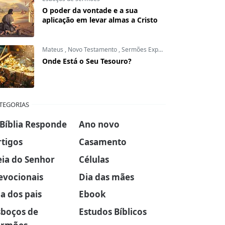
O poder da vontade e a sua
aplicação em levar almas a Cristo
Mateus
,
Novo Testamento
,
Sermões Expositivos
Onde Está o Seu Tesouro?
TEGORIAS
 Bíblia Responde
Ano novo
rtigos
Casamento
eia do Senhor
Células
evocionais
Dia das mães
a dos pais
Ebook
sboços de
Estudos Bíblicos