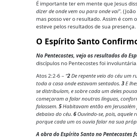
É importante ter em mente que Jesus diss
dizer de onde vem ou para onde vai".
(João
mas posso ver o resultado. Assim é com o 
esteve pelos resultados de sua presença.
O Espírito Santo Confir
No Pentecostes, vejo os resultados do Esp
discípulos no Pentecostes foi involuntária
Atos 2:2-6 –
“
2
De repente veio do céu um r
toda a casa onde estavam sentados.
3
E lhe
se distribuíam, e sobre cada um deles pou
começaram a falar noutras línguas, conform
falassem.
5
Habitavam então em Jerusalém j
debaixo do céu.
6
Ouvindo-se, pois, aquele r
porque cada um os ouvia falar na sua própr
A obra do Espírito Santo no Pentecostes 