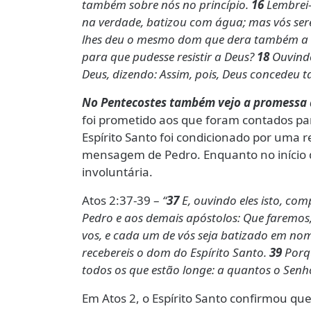
também sobre nós no princípio.
16
Lembrei-
na verdade, batizou com água; mas vós sere
lhes deu o mesmo dom que dera também a nó
para que pudesse resistir a Deus?
18
Ouvindo
Deus, dizendo: Assim, pois, Deus concedeu 
No Pentecostes também vejo a promessa d
foi prometido aos que foram contados p
Espírito Santo foi condicionado por uma 
mensagem de Pedro. Enquanto no início do
involuntária.
Atos 2:37-39 –
“
37
E, ouvindo eles isto, c
Pedro e aos demais apóstolos: Que faremos
vos, e cada um de vós seja batizado em nome
recebereis o dom do Espírito Santo.
39
Porqu
todos os que estão longe: a quantos o Sen
Em Atos 2, o Espírito Santo confirmou q