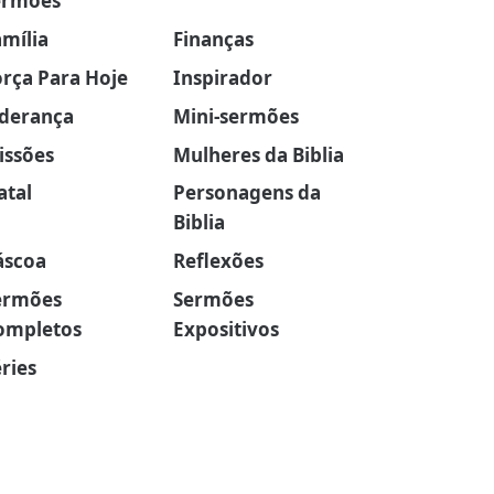
ermões
amília
Finanças
orça Para Hoje
Inspirador
iderança
Mini-sermões
issões
Mulheres da Biblia
atal
Personagens da
Biblia
áscoa
Reflexões
ermões
Sermões
ompletos
Expositivos
ries