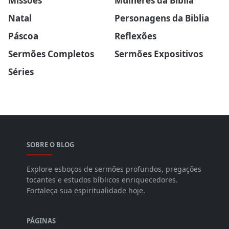
Missões
Mulheres da Biblia
Natal
Personagens da Biblia
Páscoa
Reflexões
Sermões Completos
Sermões Expositivos
Séries
SOBRE O BLOG
Explore esboços de sermões profundos, pregações
tocantes e estudos bíblicos enriquecedores.
Fortaleça sua espiritualidade hoje.
PÁGINAS