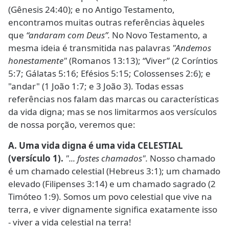
(Gênesis 24:40); e no Antigo Testamento,
encontramos muitas outras referências àqueles
que
“andaram com Deus”.
No Novo Testamento, a
mesma ideia é transmitida nas palavras
"Andemos
honestamente"
(Romanos 13:13); “Viver” (2 Coríntios
5:7; Gálatas 5:16; Efésios 5:15; Colossenses 2:6); e
"andar" (1 João 1:7; e 3 João 3). Todas essas
referências nos falam das marcas ou características
da vida digna; mas se nos limitarmos aos versículos
de nossa porção, veremos que:
A. Uma vida digna é uma vida CELESTIAL
(versículo 1).
"... fostes chamados".
Nosso chamado
é um chamado celestial (Hebreus 3:1); um chamado
elevado (Filipenses 3:14) e um chamado sagrado (2
Timóteo 1:9). Somos um povo celestial que vive na
terra, e viver dignamente significa exatamente isso
- viver a vida celestial na terra!