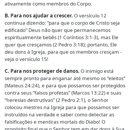
ativamente como membros do Corpo.
B. Para nos ajudar a crescer.
O versículo 12
continua dizendo: “para que o corpo de Cristo seja
edificado” Deus não quer que permanecemos
espiritualmente bebês (1 Coríntios 3:1-3), mas Ele
quer que cresçamos (2 Pedro 3:18); portanto, Ele
deu dons à Igreja, para que os membros cresçam -
veja o versículo 15!
C. Para nos proteger de danos.
O inimigo está
sempre pronto para enganar até mesmo os “eleitos”
(Mateus 24:24), e para que possamos ser protegidos
contra seus “falsos profetas” (Marcos 13:22) e suas
“heresias destrutivas” (2 Pedro 2:1), o Senhor
colocou mestres na Igreja para que possamos ser
instruídos na verdade e saber como detectar as
falsificações e mentiras mortais do Diabo! O
propósito final que o Senhor tem em dar dons à Sua