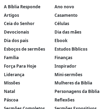
A Bíblia Responde
Ano novo
Artigos
Casamento
Ceia do Senhor
Células
Devocionais
Dia das mães
Dia dos pais
Ebook
Esboços de sermões
Estudos Bíblicos
Família
Finanças
Força Para Hoje
Inspirador
Liderança
Mini-sermões
Missões
Mulheres da Biblia
Natal
Personagens da Biblia
Páscoa
Reflexões
Sermões Completos
Sermões Expositivos