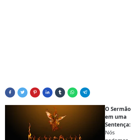
O Sermão
em uma
Sentença:
Nós