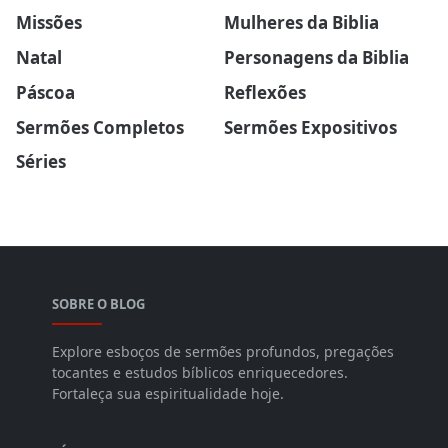
Missões
Mulheres da Biblia
Natal
Personagens da Biblia
Páscoa
Reflexões
Sermões Completos
Sermões Expositivos
Séries
SOBRE O BLOG
Explore esboços de sermões profundos, pregações
tocantes e estudos bíblicos enriquecedores.
Fortaleça sua espiritualidade hoje.