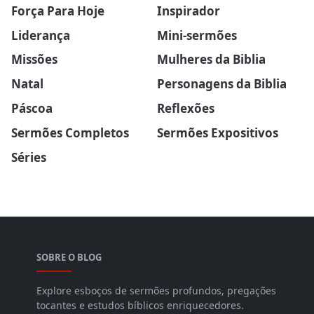
Força Para Hoje
Inspirador
Liderança
Mini-sermões
Missões
Mulheres da Biblia
Natal
Personagens da Biblia
Páscoa
Reflexões
Sermões Completos
Sermões Expositivos
Séries
SOBRE O BLOG
Explore esboços de sermões profundos, pregações
tocantes e estudos bíblicos enriquecedores.