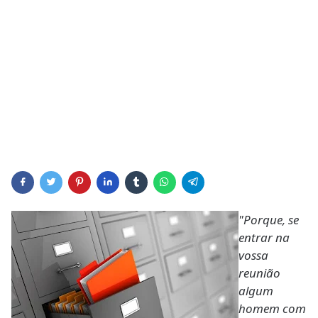
"Porque, se
entrar na
vossa
reunião
algum
homem com