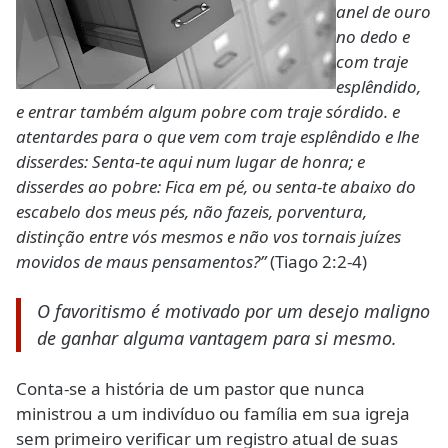
anel de ouro
no dedo e
com traje
esplêndido,
e entrar também algum pobre com traje sórdido. e
atentardes para o que vem com traje esplêndido e lhe
disserdes: Senta-te aqui num lugar de honra; e
disserdes ao pobre: Fica em pé, ou senta-te abaixo do
escabelo dos meus pés, não fazeis, porventura,
distinção entre vós mesmos e não vos tornais juízes
movidos de maus pensamentos?”
(Tiago 2:2-4)
O favoritismo é motivado por um desejo maligno
de ganhar alguma vantagem para si mesmo.
Conta-se a história de um pastor que nunca
ministrou a um indivíduo ou família em sua igreja
sem primeiro verificar um registro atual de suas