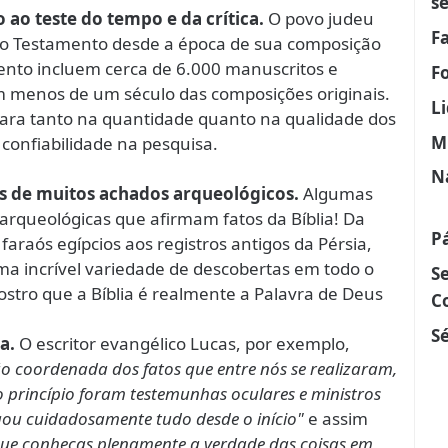
s
 ao teste do tempo e da crítica.
O povo judeu
F
igo Testamento desde a época de sua composição
nto incluem cerca de 6.000 manuscritos e
F
 menos de um século das composições originais.
L
ara tanto na quantidade quanto na qualidade dos
M
confiabilidade na pesquisa.
N
vés de muitos achados arqueológicos.
Algumas
arqueológicas que afirmam fatos da Bíblia! Da
P
faraós egípcios aos registros antigos da Pérsia,
ma incrível variedade de descobertas em todo o
S
tro que a Bíblia é realmente a Palavra de Deus
C
Sé
a.
O escritor evangélico Lucas, por exemplo,
 coordenada dos fatos que entre nós se realizaram,
 princípio foram testemunhas oculares e ministros
igou cuidadosamente tudo desde o início"
e assim
e conheças plenamente a verdade das coisas em