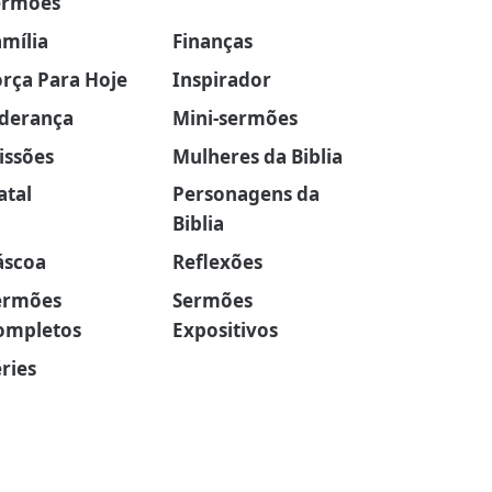
ermões
amília
Finanças
orça Para Hoje
Inspirador
iderança
Mini-sermões
issões
Mulheres da Biblia
atal
Personagens da
Biblia
áscoa
Reflexões
ermões
Sermões
ompletos
Expositivos
ries