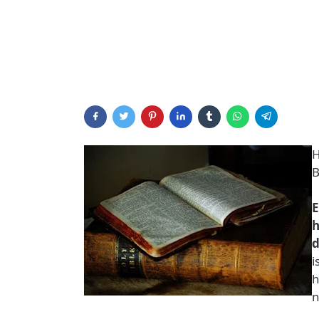
H
B
E
h
d
i
h
n