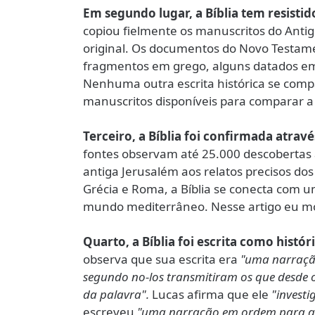
Em segundo lugar, a Bíblia tem resistido
copiou fielmente os manuscritos do Ant
original. Os documentos do Novo Testame
fragmentos em grego, alguns datados em
Nenhuma outra escrita histórica se comp
manuscritos disponíveis para comparar a 
Terceiro, a Bíblia foi confirmada atra
fontes observam até 25.000 descobertas 
antiga Jerusalém aos relatos precisos dos 
Grécia e Roma, a Bíblia se conecta com u
mundo mediterrâneo. Nesse artigo eu mos
Quarto, a Bíblia foi escrita como históri
observa que sua escrita era
"uma narração
segundo no-los transmitiram os que desde o
da palavra".
Lucas afirma que ele
"invest
escreveu
"uma narração em ordem para qu