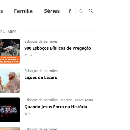
os
Família
Séries
PULARES
Esboços de sermões
900 Esboços Bíblicos de Pregação
37
Esboços de sermões
Lições de Lázaro
Esboços de sermões
,
Marcos
,
Novo Testamento
Quando Jesus Entra na História
5
Esboços de sermões