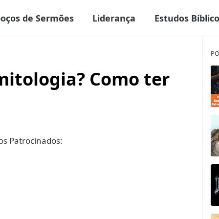
boços de Sermões
Liderança
Estudos Bíblic
PO
mitologia? Como ter
s Patrocinados: