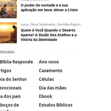
O poder da vontade e a sua
aplicação em levar almas a Cristo
Lucas
,
Novo Testamento
,
Sermões Expositivos
Quem é Você Quando o Deserto
Aperta? A Ilusão Dos Atalhos e a
Vitória da Identidade
TEGORIAS
 Bíblia Responde
Ano novo
rtigos
Casamento
eia do Senhor
Células
evocionais
Dia das mães
a dos pais
Ebook
sboços de
Estudos Bíblicos