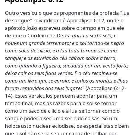
Outro versículo que os proponentes da profecia "lua
de sangue" reivindicam é Apocalipse 6:12, onde o
apóstolo João escreveu sobre o tempo em que ele
diz que o Cordeiro de Deus
"abriu o sexto selo, e
houve um grande terremoto; e o sol tornou-se negro
como saco de cilício, e a lua toda tornou-se como
sangue; e as estrelas do céu caíram sobre a terra,
como quando a figueira, sacudida por um vento forte,
deixa cair os seus figos verdes. E o céu recolheu-se
como um livro que se enrola; e todos os montes e ilhas
foram removidos dos seus lugares"
(Apocalipse 6:12-
14). Estes versículos parecem apontar para um
tempo final, mas as razões para o sol se tornar
como um saco de cilicio e a lua se tornar como o
sangue poderia ser uma série de coisas. Se um
holocausto nuclear eclodisse, os especialistas dizem
que o sol não seria sequer capaz de brilhar por