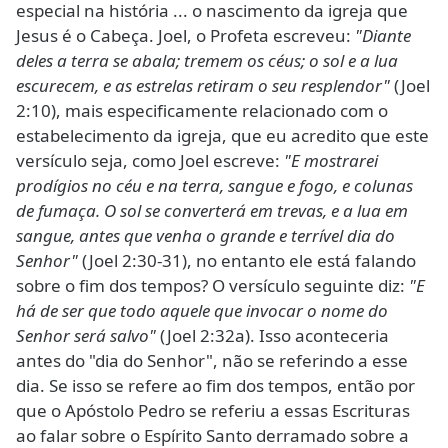
especial na história ... o nascimento da igreja que
Jesus é o Cabeça. Joel, o Profeta escreveu:
"Diante
deles a terra se abala; tremem os céus; o sol e a lua
escurecem, e as estrelas retiram o seu resplendor"
(Joel
2:10), mais especificamente relacionado com o
estabelecimento da igreja, que eu acredito que este
versículo seja, como Joel escreve:
"E mostrarei
prodígios no céu e na terra, sangue e fogo, e colunas
de fumaça. O sol se converterá em trevas, e a lua em
sangue, antes que venha o grande e terrível dia do
Senhor"
(Joel 2:30-31), no entanto ele está falando
sobre o fim dos tempos? O versículo seguinte diz:
"E
há de ser que todo aquele que invocar o nome do
Senhor será salvo"
(Joel 2:32a). Isso aconteceria
antes do "dia do Senhor", não se referindo a esse
dia. Se isso se refere ao fim dos tempos, então por
que o Apóstolo Pedro se referiu a essas Escrituras
ao falar sobre o Espírito Santo derramado sobre a