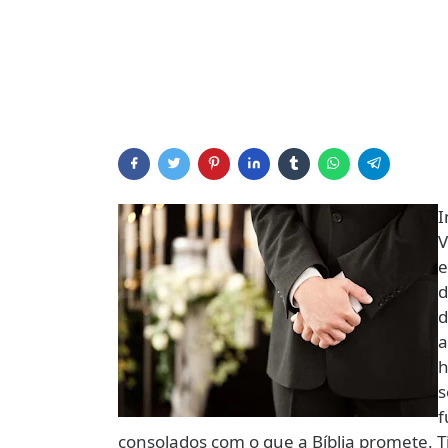
I
V
e
d
d
a
h
s
f
consolados com o que a Bíblia promete. 