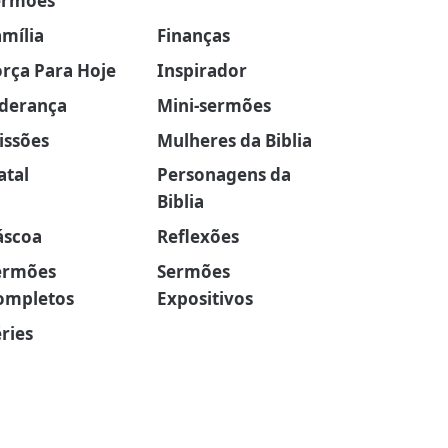
ermões
amília
Finanças
orça Para Hoje
Inspirador
iderança
Mini-sermões
issões
Mulheres da Biblia
atal
Personagens da
Biblia
áscoa
Reflexões
ermões
Sermões
ompletos
Expositivos
ries