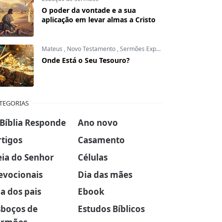
O poder da vontade e a sua
aplicação em levar almas a Cristo
Mateus
,
Novo Testamento
,
Sermões Expositivos
Onde Está o Seu Tesouro?
TEGORIAS
 Bíblia Responde
Ano novo
rtigos
Casamento
eia do Senhor
Células
evocionais
Dia das mães
a dos pais
Ebook
sboços de
Estudos Bíblicos