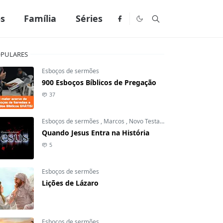
os
Família
Séries
PULARES
Esboços de sermões
900 Esboços Bíblicos de Pregação
37
Esboços de sermões
,
Marcos
,
Novo Testamento
Quando Jesus Entra na História
5
Esboços de sermões
Lições de Lázaro
Esboços de sermões