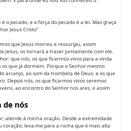
mbém. E para onde eu vou vós conheceis o
 é o pecado, e a força do pecado é a lei. Mas graça
hor Jesus Cristo”
emos que Jesus morreu e ressurgiu, assim
Jesus, os tornará a trazer juntamente com ele.
nhor: que nós, os que ficarmos vivos para a vinda
s os que já dormem. Porque o Senhor mesmo
do arcanjo, ao som da trombeta de Deus, e os que
ro. Depois nós, os que ficarmos vivos seremos
vens, ao encontro do Senhor nos ares, e assim
a de nós
or; atende à minha oração. Desde a extremidade
u coração; leva-me para a rocha que é mais alta