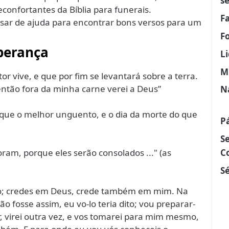
s
econfortantes da Bíblia para funerais.
F
sar de ajuda para encontrar bons versos para um
F
perança
L
M
or vive, e que por fim se levantará sobre a terra.
então fora da minha carne verei a Deus”
N
 que o melhor unguento, e o dia da morte do que
P
S
am, porque eles serão consolados ..." (as
C
Sé
ção; credes em Deus, crede também em mim. Na
 fosse assim, eu vo-lo teria dito; vou preparar-
ar, virei outra vez, e vos tomarei para mim mesmo,