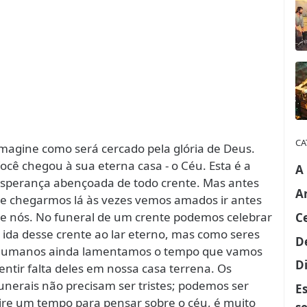
CA
magine como será cercado pela glória de Deus.
ocê chegou à sua eterna casa - o Céu. Esta é a
A
sperança abençoada de todo crente. Mas antes
A
e chegarmos lá às vezes vemos amados ir antes
e nós. No funeral de um crente podemos celebrar
C
 ida desse crente ao lar eterno, mas como seres
D
umanos ainda lamentamos o tempo que vamos
Di
entir falta deles em nossa casa terrena. Os
unerais não precisam ser tristes; podemos ser
E
Tire um tempo para pensar sobre o céu, é muito