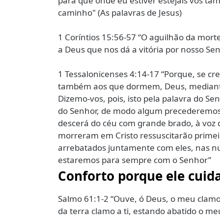
para que onde eu estiver estejais vós ta
caminho" (As palavras de Jesus)
1 Coríntios 15:56-57 “O aguilhão da morte
a Deus que nos dá a vitória por nosso Sen
1 Tessalonicenses 4:14-17 “Porque, se cr
também aos que dormem, Deus, mediante 
Dizemo-vos, pois, isto pela palavra do Se
do Senhor, de modo algum precederemo
descerá do céu com grande brado, à voz 
morreram em Cristo ressuscitarão primei
arrebatados juntamente com eles, nas nu
estaremos para sempre com o Senhor”
Conforto porque ele cuid
Salmo 61:1-2 “Ouve, ó Deus, o meu clam
da terra clamo a ti, estando abatido o me