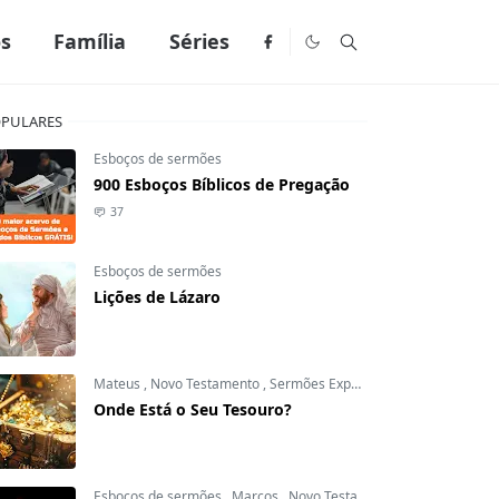
os
Família
Séries
PULARES
Esboços de sermões
900 Esboços Bíblicos de Pregação
37
Esboços de sermões
Lições de Lázaro
Mateus
,
Novo Testamento
,
Sermões Expositivos
Onde Está o Seu Tesouro?
Esboços de sermões
,
Marcos
,
Novo Testamento