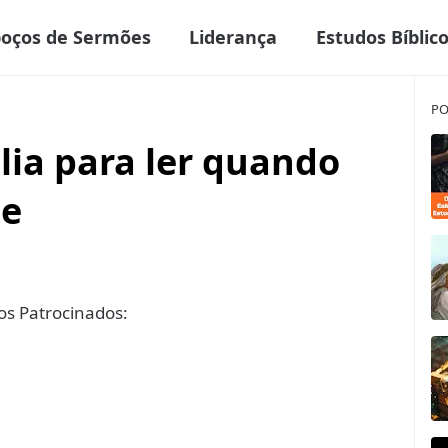
boços de Sermões
Liderança
Estudos Bíblic
PO
blia para ler quando
te
s Patrocinados: