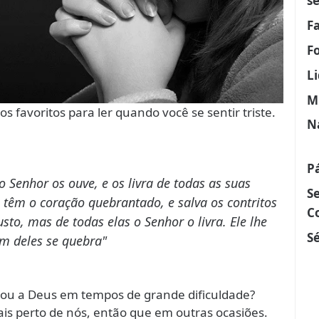
s
F
F
L
M
os favoritos para ler quando você se sentir triste.
N
P
o Senhor os ouve, e os livra de todas as suas
S
 têm o coração quebrantado, e salva os contritos
C
usto, mas de todas elas o Senhor o livra. Ele lhe
Sé
m deles se quebra"
mou a Deus em tempos de grande dificuldade?
ais perto de nós, então que em outras ocasiões.