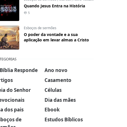
Quando Jesus Entra na História
5
Esboços de sermões
O poder da vontade e a sua
aplicação em levar almas a Cristo
TEGORIAS
 Bíblia Responde
Ano novo
rtigos
Casamento
eia do Senhor
Células
evocionais
Dia das mães
a dos pais
Ebook
sboços de
Estudos Bíblicos