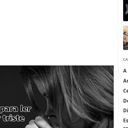
CA
A
A
C
D
Di
E