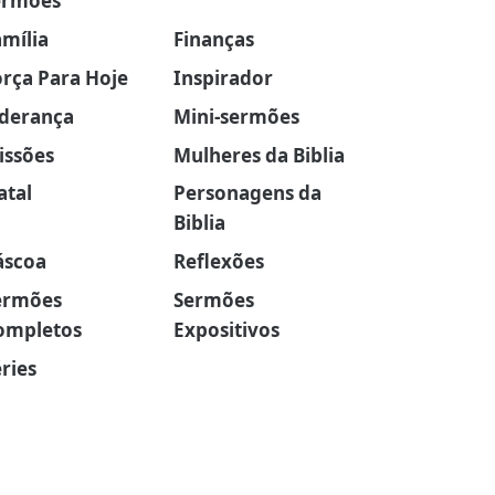
ermões
amília
Finanças
orça Para Hoje
Inspirador
iderança
Mini-sermões
issões
Mulheres da Biblia
atal
Personagens da
Biblia
áscoa
Reflexões
ermões
Sermões
ompletos
Expositivos
ries