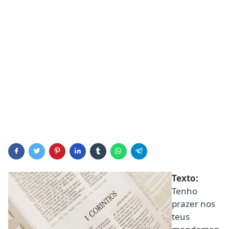
Texto:
Tenho
prazer nos
teus