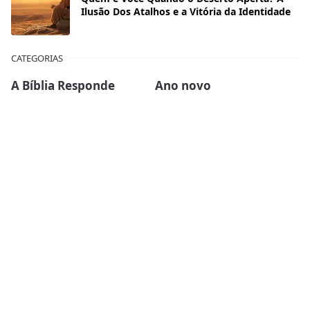
Ilusão Dos Atalhos e a Vitória da Identidade
CATEGORIAS
A Bíblia Responde
Ano novo
Artigos
Casamento
Ceia do Senhor
Células
Devocionais
Dia das mães
Dia dos pais
Ebook
Esboços de sermões
Estudos Bíblicos
Família
Finanças
Força Para Hoje
Inspirador
Liderança
Mini-sermões
Missões
Mulheres da Biblia